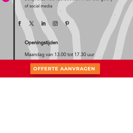
of social media
Openingstijden
Maandag van 13.00 tot 17.30 uur
D
insdag, woensdag en vrijdag van 9.30
OFFERTE AANVRAGEN
tot 17.30 uur
Donderdag van 9.30 tot 20.00 uur
Berkers Vloeren BV
Bezoek onze showroom altijd op afspraak.
Ekkersrijt 4403
Er is dan altijd iemand aanwezig die u kan
5692 DL SON
adviseren
gebaseerd op uw situatie en
Specialist gietvloer en woonbeton
woonwensen.
Noord Brabant
&
Noord Limburg
Telefoonnummer kantoor :
Toepassingen