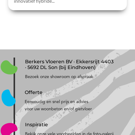
innovatief hybride...
Berkers Vloeren BV · Ekkersrijt 4403
· 5692 DL Son (bij Eindhoven)
Bezoek onze showroom op afspraak
Offerte
Eenvoudig en snel prijs en advies
voor uw woonbeton en/of gietvloer
Inspiratie
Bekijk onze vele voorbeelden in de foto-galerij