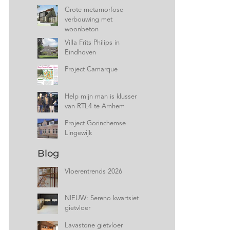
Grote metamorfose
verbouwing met
woonbeton
Villa Frits Philips in
Eindhoven
Project Camarque
Help mijn man is klusser
van RTL4 te Arnhem
Project Gorinchemse
Lingewijk
Blog
Vloerentrends 2026
NIEUW: Sereno kwartsiet
gietvloer
Lavastone gietvloer