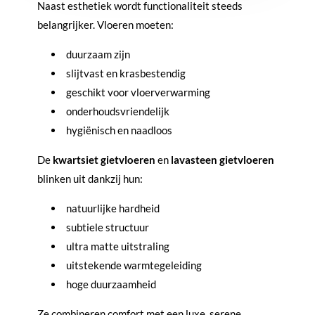
Naast esthetiek wordt functionaliteit steeds
belangrijker. Vloeren moeten:
duurzaam zijn
slijtvast en krasbestendig
geschikt voor vloerverwarming
onderhoudsvriendelijk
hygiënisch en naadloos
De
kwartsiet gietvloeren
en
lavasteen gietvloeren
blinken uit dankzij hun:
natuurlijke hardheid
subtiele structuur
ultra matte uitstraling
uitstekende warmtegeleiding
hoge duurzaamheid
Ze combineren comfort met een luxe, serene