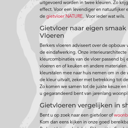
uitgevoerd worden in twee kleuren. Zo krij
effect. Voor een levendiger en natuurlijker e
de
gietvloer NATURE
. Voor ieder wat wils.
Gietvloer naar eigen smaak
Vloeren
Berkers vloeren adviseert over de opbouw v
de eindafwerking. Onze interieurarchitect
kleurcombinaties van de vloer passend bij 
vloeren en of keuken en andere materialen.
kleurstalen mee naar huis nemen om in de 
de kleur uitvalt, zeker met betrekking tot d
Zo komen we samen tot de juiste keuze en k
u gegarandeerd bent van jarenlang woonple
Gietvloeren vergelijken in
Bent u op zoek naar een gietvloer of
woonb
Kom dan eens kijken in onze goed bereikb