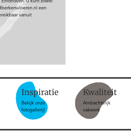
ij Eindhoven. U kunt zowel
o@berkersvloeren.nl een
reikbaar vanuit
Inspiratie
Kwaliteit
Bekijk onze
Ambachtelijk
fotogallerij!
vakwerk