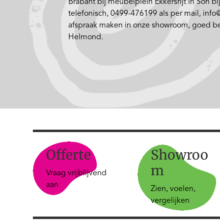
Brabant bij meubelplein Ekkersrijt in Son b
telefonisch, 0499-476199 als per mail, inf
afspraak maken in onze showroom, goed be
Helmond.
Offerte
Showroo
m
Vraag vrijblijvend
aan
Zien, voelen,
vergelijken