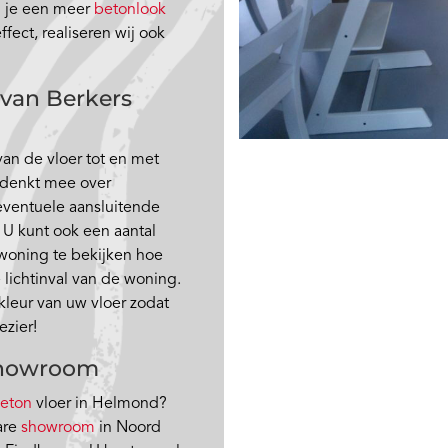
g je een meer
betonlook
ffect, realiseren wij ook
 van Berkers
an de vloer tot en met
e denkt mee over
eventuele aansluitende
 U kunt ook een aantal
woning te bekijken hoe
e lichtinval van de woning.
leur van uw vloer zodat
zier!
 showroom
eton
vloer in Helmond?
are
showroom
in Noord