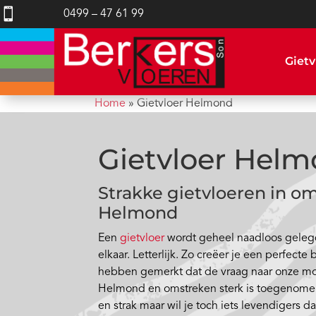

0499 – 47 61 99
Gietv
Home
»
Gietvloer Helmond
Gietvloer Hel
Strakke gietvloeren in o
Helmond
Een
gietvloer
wordt geheel naadloos gelegd
elkaar. Letterlijk. Zo creëer je een perfecte 
hebben gemerkt dat de vraag naar onze mo
Helmond en omstreken sterk is toegenomen
en strak maar wil je toch iets levendigers d