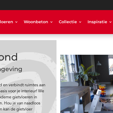
loeren
Woonbeton
Collectie
Inspiratie
mond
mgeving
 en verbindt ruimtes aan
basis voor je interieur! We
derne gietvloeren in
. Hou je van naadloos
an kan de gietvloer