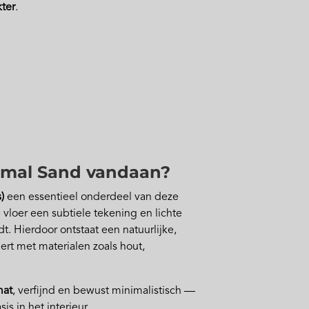
kter
.
imal Sand vandaan?
)
een essentieel onderdeel van deze
 vloer een subtiele tekening en lichte
t. Hierdoor ontstaat een natuurlijke,
ert met materialen zoals hout,
mat
, verfijnd en bewust minimalistisch —
is in het interieur.