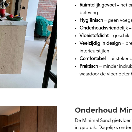
Ruimtelijk gevoel
– het o
beleving
Hygiënisch
– geen voegen
Onderhoudsvriendelijk
–
Vloeistofdicht
– geschikt
Veelzijdig in design
– bre
interieurstijlen
Comfortabel
– uitsteken
Praktisch
– minder indruk
waardoor de vloer beter 
Onderhoud Mini
De Minimal Sand gietvloer i
in gebruik. Dagelijks onde