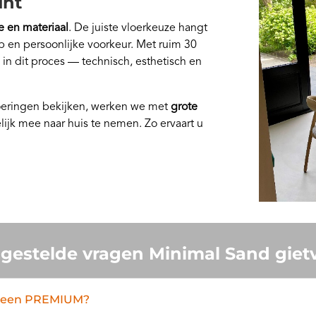
unt
e en materiaal
. De juiste vloerkeuze hangt
p en persoonlijke voorkeur. Met ruim 30
p in dit proces — technisch, esthetisch en
voeringen bekijken, werken we met
grote
elijk mee naar huis te nemen. Zo ervaart u
gestelde vragen Minimal Sand giet
asteen PREMIUM?