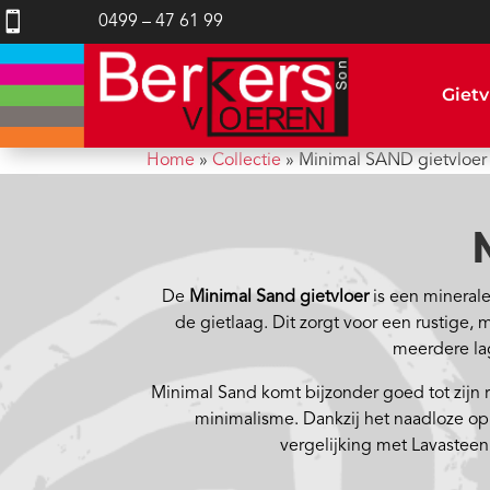

0499 – 47 61 99
Gietv
Home
»
Collectie
»
Minimal SAND gietvloer
De
Minimal Sand gietvloer
is een minerale
de gietlaag. Dit zorgt voor een rustige, 
meerdere la
Minimal Sand komt bijzonder goed tot zijn re
minimalisme. Dankzij het naadloze opp
vergelijking met Lavasteen