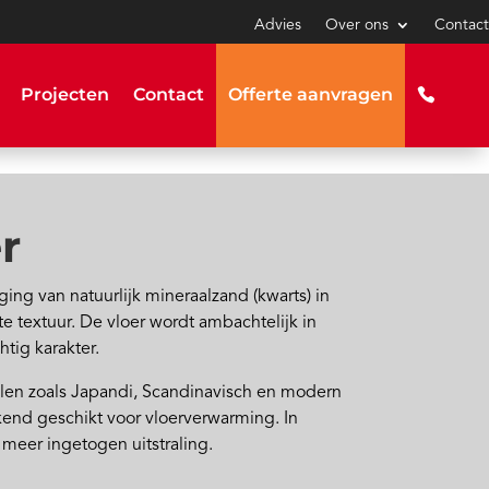
Advies
Over ons
Contact
Projecten
Contact
Offerte aanvragen
r
ing van natuurlijk mineraalzand (kwarts) in
hte textuur. De vloer wordt ambachtelijk in
tig karakter.
tijlen zoals Japandi, Scandinavisch en modern
kend geschikt voor vloerverwarming. In
meer ingetogen uitstraling.