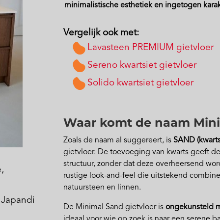
minimalistische esthetiek en ingetogen kara
Vergelijk ook met:
Lavasteen PREMIUM gietvloer
Sereno kwartsiet gietvloer
Solido kwartsiet gietvloer
Waar komt de naam Min
Zoals de naam al suggereert, is
SAND (kwarts
gietvloer. De toevoeging van kwarts geeft de
structuur, zonder dat deze overheersend word
,
rustige look-and-feel die uitstekend combine
natuursteen en linnen.
 Japandi
De Minimal Sand gietvloer is
ongekunsteld 
ideaal voor wie op zoek is naar een serene bas