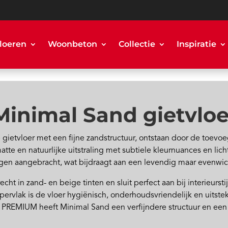
loeren
Woonbeton
Collectie
Inspiratie
Minimal Sand gietvloe
 gietvloer met een fijne zandstructuur, ontstaan door de toevoeg
matte en natuurlijke uitstraling met subtiele kleurnuances en lic
gen aangebracht, wat bijdraagt aan een levendig maar evenwich
cht in zand- en beige tinten en sluit perfect aan bij interieurs
ervlak is de vloer hygiënisch, onderhoudsvriendelijk en uitste
 PREMIUM heeft Minimal Sand een verfijndere structuur en een 