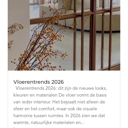
Vloerentrends 2026
Vloerentrends 2026: dit zijn de nieuwe looks,
kleuren en materialen De vloer vormt de basis
van ieder interieur. Het bepaalt niet alleen de
sfeer en het comfort, maar ook de visuele
harmonie tussen ruimtes. In 2026 zien we dat
warmte, natuurlijke materialen en...