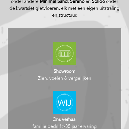
onder andere
Minimal Sand
,
Sereno
en
Solido
onder
de kwartsiet gietvloeren, elk met een eigen uitstraling
en structuur.
Showroom
Zien, voelen & vergelijken
Ons verhaal
familie bedrijf >35 jaar ervaring