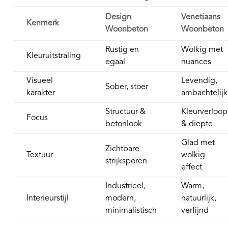
Design
Venetiaans
Kenmerk
Woonbeton
Woonbeton
Rustig en
Wolkig met
Kleuruitstraling
egaal
nuances
Visueel
Levendig,
Sober, stoer
karakter
ambachtelijk
Structuur &
Kleurverloop
Focus
betonlook
& diepte
Glad met
Zichtbare
Textuur
wolkig
strijksporen
effect
Industrieel,
Warm,
Interieurstijl
modern,
natuurlijk,
minimalistisch
verfijnd