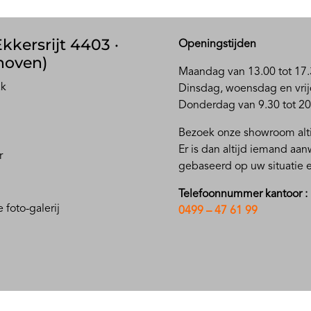
kkersrijt 4403 ·
Openingstijden
hoven)
Maandag van 13.00 tot 17.
ak
D
insdag, woensdag en vrij
Donderdag van 9.30 tot 20
Bezoek onze showroom alti
Er is dan altijd iemand aa
r
gebaseerd op uw situatie
Telefoonnummer kantoor :
 foto-galerij
0499 – 47 61 99