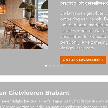
prachtig loft gerealisee
De lavasteen gietvloer p
omgeving van de loft. De
met een onbehandeld be
ronde vormen en warme k
verzachten de robuuste ui
persoonlijke verzamelin
designklassiekers.
ONTDEK LAVAVLOER
gen Gietvloeren Brabant
svriendelijke keuze die perfect aansluit bij het Brabantse woo
rs Vloeren worden volledig op maat gerealiseerd door ons vaste