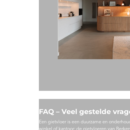
FAQ – Veel gestelde vra
Een gietvloer is een duurzame en onderhoud
winkel of kantoor: de gietvloeren van Berke