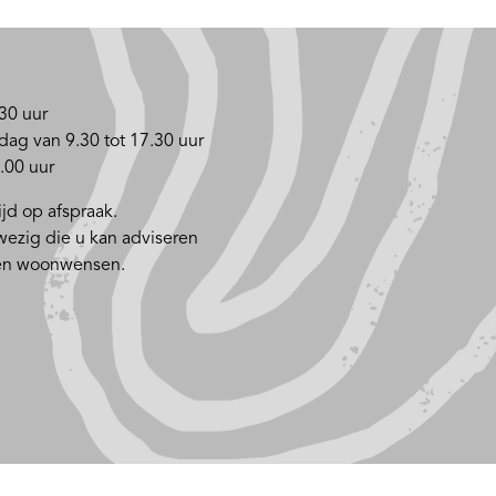
30 uur
dag van 9.30 tot 17.30 uur
.00 uur
jd op afspraak.
nwezig die u kan adviseren
 en woonwensen.