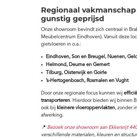
Regionaal vakmanschap –
gunstig geprijsd
Onze showroom bevindt zich centraal in Braba
Meubelcentrum Eindhoven). Vanuit deze locat
gietvloeren in o.a.:
Eindhoven, Son en Breugel, Nuenen, Geld
Helmond, Deurne en Gemert
Tilburg, Oisterwijk en Goirle
’s-Hertogenbosch, Rosmalen en Vught
Door onze regionale focus kunnen wij
effic
transporteren
. Hierdoor bieden wij binnen 
ook bij
kleinere vloeroppervlakten
, zonder i
afwerking.
📍
Bezoek onze showroom aan Ekkersrijt 44
verschillende materialen, kleuren en structur