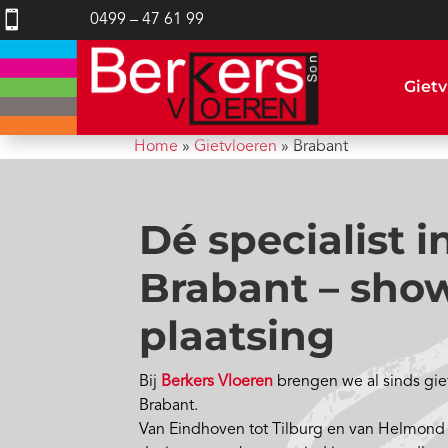

0499 – 47 61 99
Gietv
Home
»
Gietvloeren
»
Brabant
Dé specialist i
Brabant – sho
plaatsing
Bij
Berkers Vloeren
brengen we al sinds gie
Brabant.
Van Eindhoven tot Tilburg en van Helmond