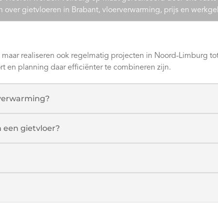
ver gietvloeren in Brabant, vloerverwarming, prijs en werkge
ant, maar realiseren ook regelmatig projecten in Noord-Limburg
rt en planning daar efficiënter te combineren zijn.
erverwarming?
 een gietvloer?