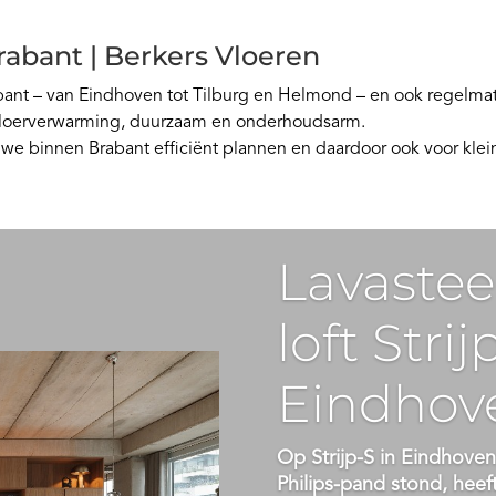
rabant | Berkers Vloeren
rabant – van Eindhoven tot Tilburg en Helmond – en ook regelma
 vloerverwarming, duurzaam en onderhoudsarm.
 we binnen Brabant efficiënt plannen en daardoor ook voor klei
Lavastee
loft Strij
Eindhov
Op Strijp-S in Eindhoven
Philips-pand stond, heef