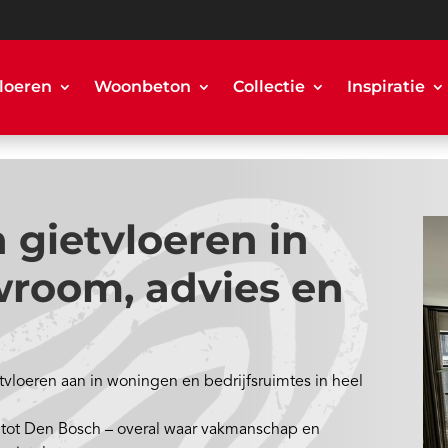
loeren
Woonbeton
Collectie
Inspiratie
n gietvloeren in
wroom, advies en
tvloeren aan in woningen en bedrijfsruimtes in heel
 tot Den Bosch – overal waar vakmanschap en