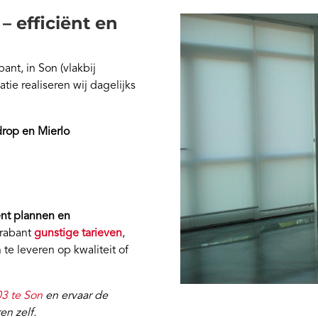
 efficiënt en
nt, in Son (vlakbij
ie realiseren wij dagelijks
rop en Mierlo
iënt plannen en
Brabant
gunstige tarieven
,
n te leveren op kwaliteit of
03 te Son
en ervaar de
en zelf.