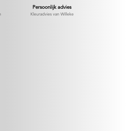
Persoonlijk advies
n
Kleuradvies van Willeke