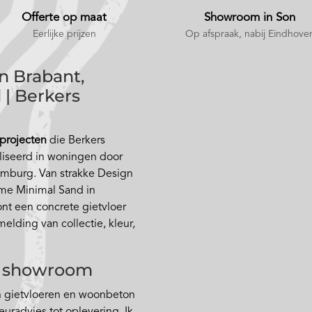
Offerte op maat
Showroom in Son
Eerlijke prijzen
Op afspraak
, nabij Eindhove
n Brabant,
 | Berkers
 projecten
die Berkers
liseerd in woningen door
imburg. Van strakke Design
rme Minimal Sand in
t een concrete gietvloer
elding van collectie, kleur,
de showroom
in gietvloeren en woonbeton
euradvies tot oplevering. Ik