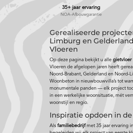
35+ jaar ervaring
NOA-Afbouwgarantie
Gerealiseerde projecte
Limburg en Gelderland
Vloeren
Op deze pagina bekijkt u alle
gietvloer
Vloeren de afgelopen jaren heeft gerea
Noord-Brabant, Gelderland en Noord-L
Woonbeton in nieuwbouwvilla’s tot wa
monumentale panden — elk project toon
in een werkelijke woonsituatie, mét verm
woonstijl en regio.
Inspiratie opdoen in 
Als
familiebedrijf
met 35 jaar ervaring 
begeleiden wij elk project van eerste kl