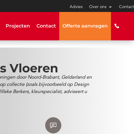
Advies
Over ons
Contact
Projecten
Contact
Offerte aanvragen
rs Vloeren
woningen door Noord-Brabant, Gelderland en
 op collectie (zoals bijvoorbeeld op Design
eke Berkers, kleurspecialist, adviseert u