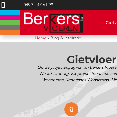

0499 – 47 61 99
Gietv
Home
»
Blog & Inspiratie
Gietvloe
Op de projectenpagina van Berkers Vloeren
Noord-Limburg. Elk project toont een concr
Woonbeton, Venetiaans Woonbeton, Minimal