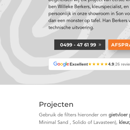
ben Willeke Berkers, kleurspecialist, e
persoonlijk in onze showroom in Son vo
dan een monster op tafel. Han Berkers 
technische uitvoering.
0499 - 47 61 99
AFSP
★★★★★
Excellent
4.9
|
26 revi
Projecten
Gebruik de filters hieronder om
gietvloer
Minimal Sand , Solido of Lavasteen),
kleur