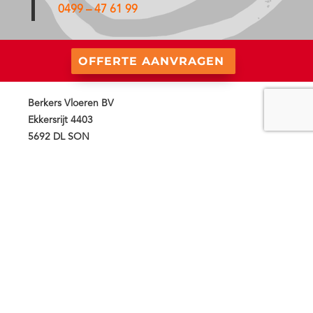
0499 – 47 61 99
OFFERTE AANVRAGEN
Berkers Vloeren BV
Ekkersrijt 4403
5692 DL SON
Specialist gietvloer en woonbeton
Noord Brabant
&
Noord Limburg
Toepassingen
Gietvloer nieuwbouw
Gietvloer keuken
Gietvloer woonkamer
Gietvloer slaapkamer
Gietvloer garage