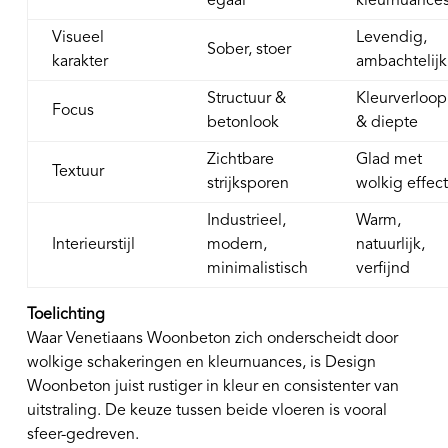
egaal
kleurnuance
Visueel
Levendig,
Sober, stoer
karakter
ambachtelijk
Structuur &
Kleurverloop
Focus
betonlook
& diepte
Zichtbare
Glad met
Textuur
strijksporen
wolkig effec
Industrieel,
Warm,
Interieurstijl
modern,
natuurlijk,
minimalistisch
verfijnd
Toelichting
Waar Venetiaans Woonbeton zich onderscheidt door
wolkige schakeringen en kleurnuances, is Design
Woonbeton juist rustiger in kleur en consistenter van
uitstraling. De keuze tussen beide vloeren is vooral
sfeer-gedreven.