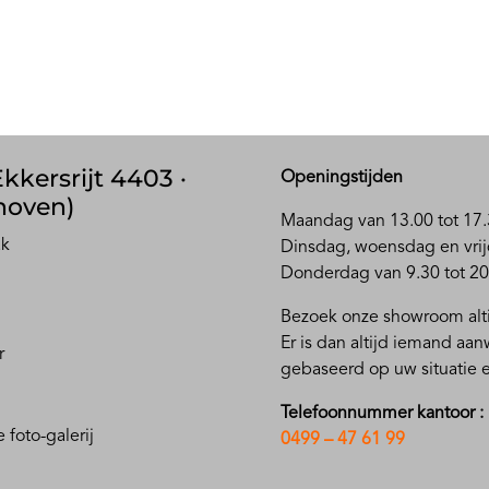
kkersrijt 4403 ·
Openingstijden
hoven)
Maandag van 13.00 tot 17.
ak
D
insdag, woensdag en vrij
Donderdag van 9.30 tot 20
Bezoek onze showroom alti
Er is dan altijd iemand aa
r
gebaseerd op uw situatie
Telefoonnummer kantoor :
 foto-galerij
0499 – 47 61 99