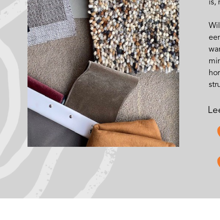
is,
Wil
een
war
min
hor
str
Le