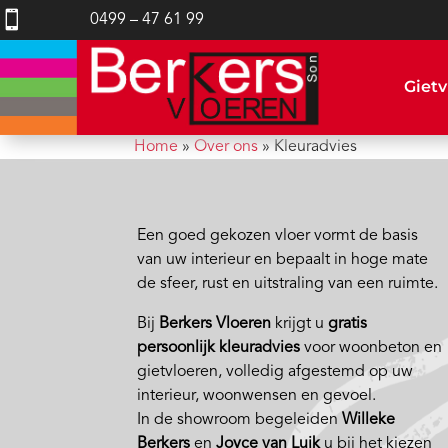

0499 – 47 61 99
Gietv
Home
»
Over ons
»
Kleuradvies
Een goed gekozen vloer vormt de basis
van uw interieur en bepaalt in hoge mate
de sfeer, rust en uitstraling van een ruimte.
Bij
Berkers Vloeren
krijgt u
gratis
persoonlijk kleuradvies
voor woonbeton en
gietvloeren, volledig afgestemd op uw
interieur, woonwensen en gevoel.
In de showroom begeleiden
Willeke
Berkers
en
Joyce van Luik
u bij het kiezen