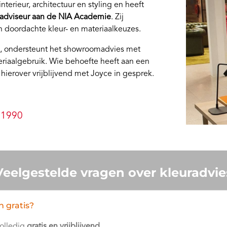
nterieur, architectuur en styling en heeft
radviseur aan de NIA Academie
. Zij
an doordachte kleur- en materiaalkeuzes.
ect, ondersteunt het showroomadvies met
eriaalgebruik. Wie behoefte heeft aan een
 hierover vrijblijvend met Joyce in gesprek.
 1990
Veelgestelde vragen over kleuradvie
n gratis?
volledig
gratis en vrijblijvend
.