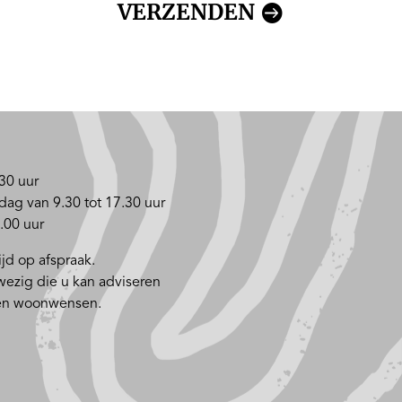
VERZENDEN
30 uur
dag van 9.30 tot 17.30 uur
.00 uur
jd op afspraak.
nwezig die u kan adviseren
 en woonwensen.