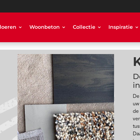
loeren
Woonbeton
Collectie
Inspiratie
K
De
i
De 
uw 
de 
ver
tus
Daa