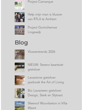
Project Camarque
Help mijn man is klusser
van RTL4 te Arnhem
Project Gorinchemse
Lingewijk
Blog
Vloerentrends 2026
NIEUW: Sereno kwartsiet
gietvloer
Lavastone gietvloer
jaarboek the Art of Living
Bio Lavasteen gietvloer:
Design, Sterk en Slijtvast
Sfeervol Woonbeton in Villa
Weert