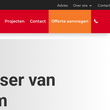
Advies
Over ons
Contact
Projecten
Contact
Offerte aanvragen
sser van
m