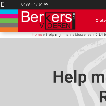

0499 – 47 61 99
Gietv
Home
»
Help mijn man is klusser van RTL4 
Help mi