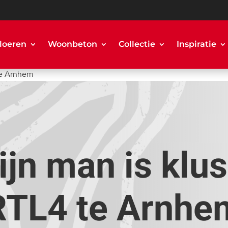
loeren
Woonbeton
Collectie
Inspiratie
te Arnhem
jn man is klu
RTL4 te Arnhe