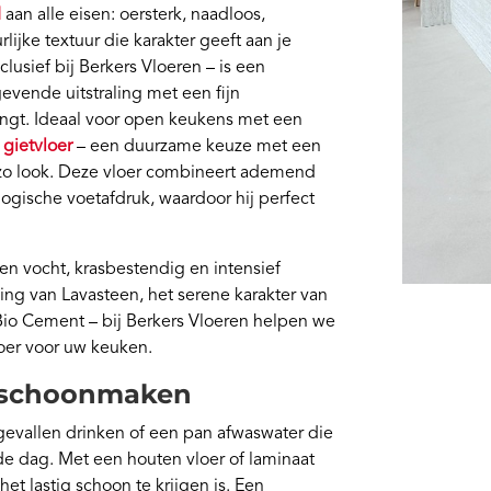
M
aan alle eisen: oersterk, naadloos,
ijke textuur die karakter geeft aan je
clusief bij Berkers Vloeren – is een
evende uitstraling met een fijn
vangt. Ideaal voor open keukens met een
gietvloer
– een duurzame keuze met een
azzo look. Deze vloer combineert ademend
ogische voetafdruk, waardoor hij perfect
en vocht, krasbestendig en intensief
ling van Lavasteen, het serene karakter van
Bio Cement – bij Berkers Vloeren helpen we
loer voor uw keuken.
h schoonmaken
gevallen drinken of een pan afwaswater die
 de dag. Met een houten vloer of laminaat
et lastig schoon te krijgen is. Een