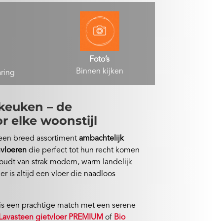
Foto’s
Binnen kijken
aring
 keuken – de
r elke woonstijl
 een breed assortiment
ambachtelijk
vloeren
die perfect tot hun recht komen
houdt van strak modern, warm landelijk
er is altijd een vloer die naadloos
is een prachtige match met een serene
Lavasteen gietvloer PREMIUM
of
Bio