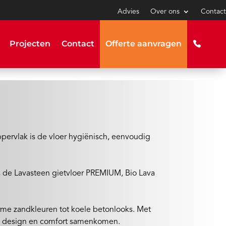
Advies
Over ons
Contact
Projecten
Contact
Offerte aanvragen
ppervlak is de vloer hygiënisch, eenvoudig
ls de Lavasteen gietvloer PREMIUM, Bio Lava
arme zandkleuren tot koele betonlooks. Met
rin design en comfort samenkomen.