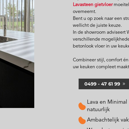
Lavasteen gietvloer
moeitel
overneemt.
Bent u op zoek naar een st
wellicht de juiste keuze.
In de showroom adviseert W
verschillende mogelijkhed
betonlook vloer in uw keuk
Combineer stijl, comfort é
uw keuken compleet maakt
0499 - 47 61 99
Lava en Minimal 
natuurlijk
Ambachtelijk vak