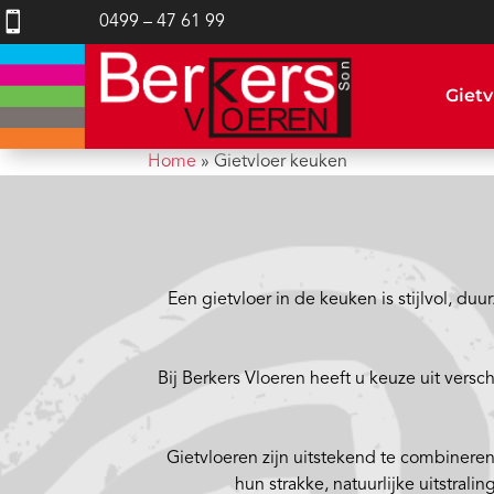

0499 – 47 61 99
Gietv
Home
»
Gietvloer keuken
Een gietvloer in de keuken is stijlvol, d
Bij Berkers Vloeren heeft u keuze uit ver
Gietvloeren zijn uitstekend te combineren
hun strakke, natuurlijke uitstr