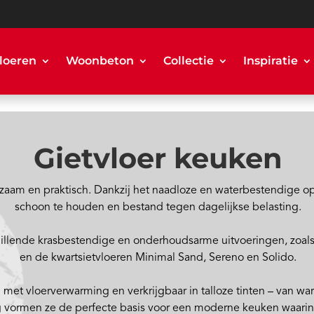
loeren
Woonbeton
Collectie
Inspiratie
Gietvloer keuken
uurzaam en praktisch. Dankzij het naadloze en waterbestendige o
schoon te houden en bestand tegen dagelijkse belasting.
schillende krasbestendige en onderhoudsarme uitvoeringen, zoa
en de kwartsietvloeren Minimal Sand, Sereno en Solido.
 met vloerverwarming en verkrijgbaar in talloze tinten – van w
aling vormen ze de perfecte basis voor een moderne keuken waa