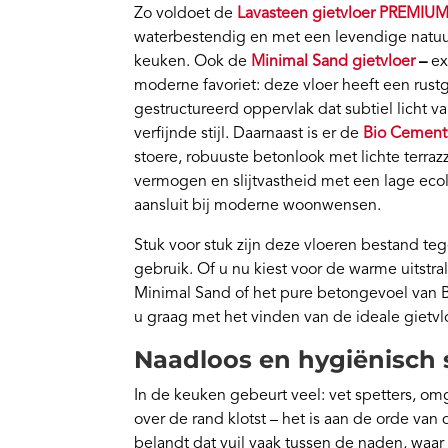
Zo voldoet de
Lavasteen gietvloer PREMIU
waterbestendig en met een levendige natuurl
keuken. Ook de
Minimal Sand gietvloer
–
ex
moderne favoriet: deze vloer heeft een rustg
gestructureerd oppervlak dat subtiel licht 
verfijnde stijl. Daarnaast is er de
Bio Cement 
stoere, robuuste betonlook met lichte terr
vermogen en slijtvastheid met een lage ecol
aansluit bij moderne woonwensen.
Stuk voor stuk zijn deze vloeren bestand teg
gebruik. Of u nu kiest voor de warme uitstra
Minimal Sand of het pure betongevoel van 
u graag met het vinden van de ideale gietv
Naadloos en hygiënisc
In de keuken gebeurt veel: vet spetters, om
over de rand klotst – het is aan de orde van
belandt dat vuil vaak tussen de naden, waar h