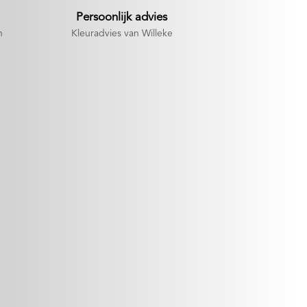
Persoonlijk advies
n
Kleuradvies van Willeke