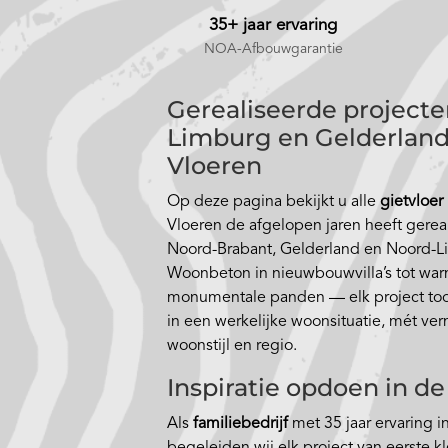
35+ jaar ervaring
NOA-Afbouwgarantie
Gerealiseerde projecte
Limburg en Gelderland
Vloeren
Op deze pagina bekijkt u alle
gietvloer
Vloeren de afgelopen jaren heeft gerea
Noord-Brabant, Gelderland en Noord-L
Woonbeton in nieuwbouwvilla’s tot wa
monumentale panden — elk project toon
in een werkelijke woonsituatie, mét verm
woonstijl en regio.
Inspiratie opdoen in 
Als
familiebedrijf
met 35 jaar ervaring 
begeleiden wij elk project van eerste kl