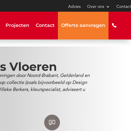
Advies
Over ons
Contact
Projecten
Contact
Offerte aanvragen
rs Vloeren
woningen door Noord-Brabant, Gelderland en
 op collectie (zoals bijvoorbeeld op Design
eke Berkers, kleurspecialist, adviseert u