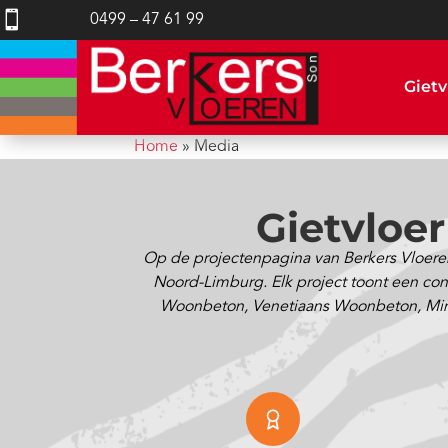

0499 – 47 61 99
Gietv
Home
»
Media
Gietvloe
Op de projectenpagina van Berkers Vloeren
Noord-Limburg. Elk project toont een concr
Woonbeton, Venetiaans Woonbeton, Minimal