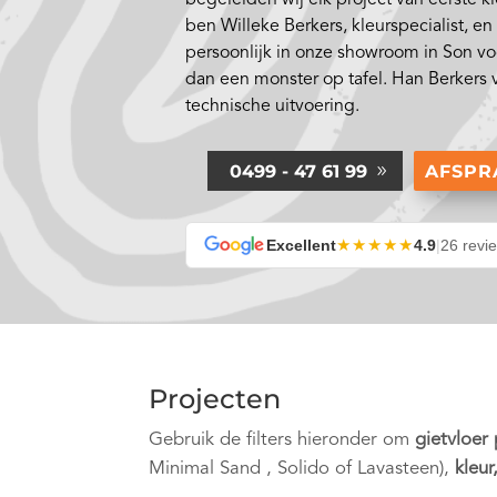
ben Willeke Berkers, kleurspecialist, e
persoonlijk in onze showroom in Son vo
dan een monster op tafel. Han Berkers 
technische uitvoering.
0499 - 47 61 99
AFSP
★★★★★
Excellent
4.9
|
26 revi
Projecten
Gebruik de filters hieronder om
gietvloer
Minimal Sand , Solido of Lavasteen),
kleur