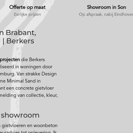
Offerte op maat
Showroom in Son
Eerlijke prijzen
Op afspraak
, nabij Eindhove
n Brabant,
 | Berkers
 projecten
die Berkers
liseerd in woningen door
imburg. Van strakke Design
rme Minimal Sand in
t een concrete gietvloer
elding van collectie, kleur,
de showroom
in gietvloeren en woonbeton
euradvies tot oplevering. Ik