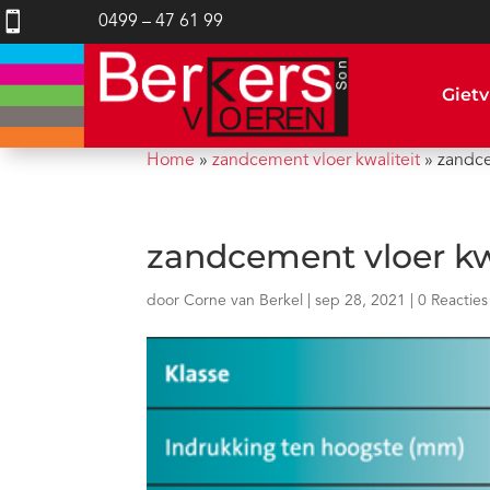

0499 – 47 61 99
Gietv
Home
»
zandcement vloer kwaliteit
»
zandce
zandcement vloer kwa
door
Corne van Berkel
|
sep 28, 2021
|
0 Reacties