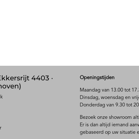
kkersrijt 4403 ·
Openingstijden
hoven)
Maandag van 13.00 tot 17.
ak
D
insdag, woensdag en vrij
Donderdag van 9.30 tot 20
Bezoek onze showroom alti
Er is dan altijd iemand aa
r
gebaseerd op uw situatie