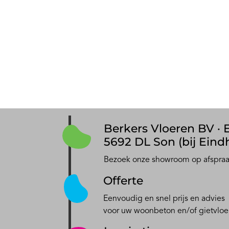
Berkers Vloeren BV · E
5692 DL Son (bij Eind
Bezoek onze showroom op afspra
Offerte
Eenvoudig en snel prijs en advies
voor uw woonbeton en/of gietvloe