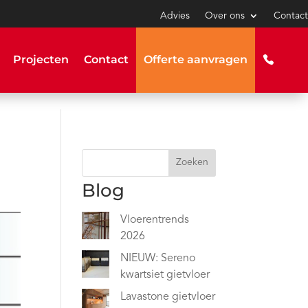
Advies
Over ons
Contact
Projecten
Contact
Offerte aanvragen
Zoeken
Blog
Vloerentrends
2026
NIEUW: Sereno
kwartsiet gietvloer
Lavastone gietvloer