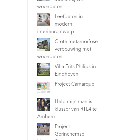
woonbeton
Leefbeton in
modern
interieurontwerp
Grote metamorfose
verbouwing met
woonbeton
Villa Frits Philips in
Eindhoven
Project Camarque
Help mijn man is
klusser van RTL4 te
Arnhem
Project
Gorinchemse