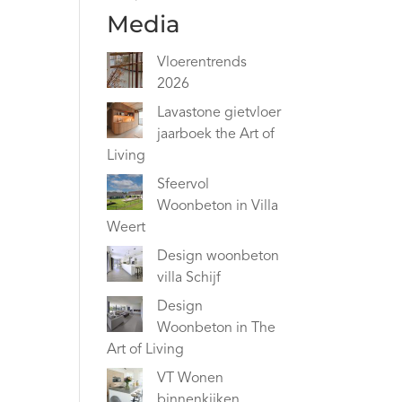
Media
Vloerentrends
2026
Lavastone gietvloer
jaarboek the Art of
Living
Sfeervol
Woonbeton in Villa
Weert
Design woonbeton
villa Schijf
Design
Woonbeton in The
Art of Living
VT Wonen
binnenkijken