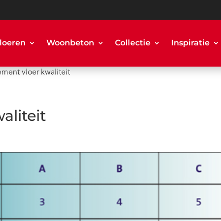
loeren
Woonbeton
Collectie
Inspiratie
ment vloer kwaliteit
liteit