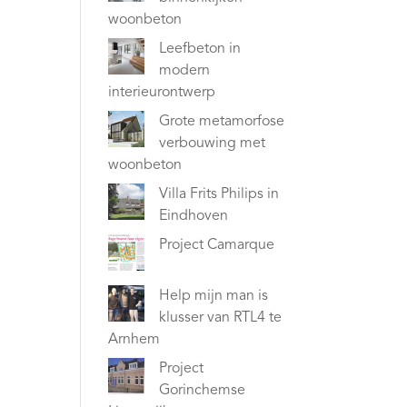
woonbeton
Leefbeton in
modern
interieurontwerp
Grote metamorfose
verbouwing met
woonbeton
Villa Frits Philips in
Eindhoven
Project Camarque
Help mijn man is
klusser van RTL4 te
Arnhem
Project
Gorinchemse