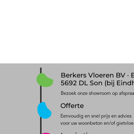
Berkers Vloeren BV · E
5692 DL Son (bij Eind
Bezoek onze showroom op afspra
Offerte
Eenvoudig en snel prijs en advies
voor uw woonbeton en/of gietvloe