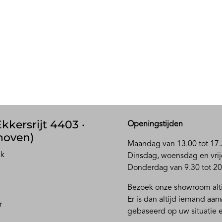
kkersrijt 4403 ·
Openingstijden
hoven)
Maandag van 13.00 tot 17.
ak
D
insdag, woensdag en vrij
Donderdag van 9.30 tot 20
Bezoek onze showroom alti
Er is dan altijd iemand aa
r
gebaseerd op uw situatie