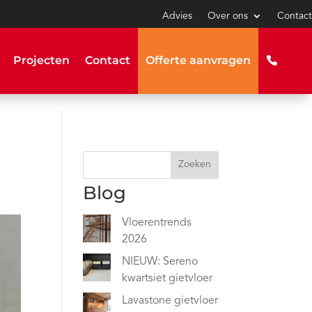
Advies
Over ons
Contact
Projecten
Contact
Offerte aanvragen
Zoeken
Blog
Vloerentrends
2026
NIEUW: Sereno
kwartsiet gietvloer
Lavastone gietvloer