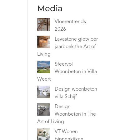
Media
Vloerentrends
2026
Lavastone gietvloer
jaarboek the Art of
Living
Sfeervol
Woonbeton in Villa
Weert
Design woonbeton
villa Schijf
Design
Woonbeton in The
Art of Living
VT Wonen
binnenkijken