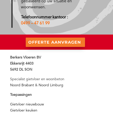
gebaseerd op uw situatie en
woonwensen.
Telefoonnummer kantoor :
0499 – 47 61 99
OFFERTE AANVRAGEN
Berkers Vloeren BV
Ekkersrijt 4403
5692 DL SON
Specialist gietvloer en woonbeton
Noord Brabant
&
Noord Limburg
Toepassingen
Gietvloer nieuwbouw
Gietvloer keuken