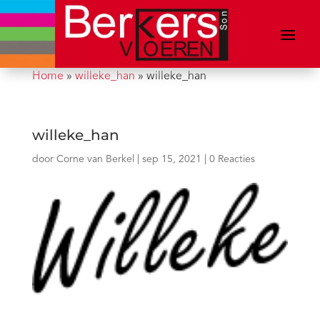
Home
»
willeke_han
»
willeke_han
willeke_han
door
Corne van Berkel
|
sep 15, 2021
|
0 Reacties