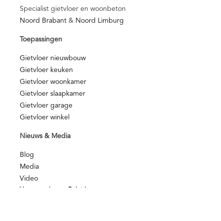
Specialist gietvloer en woonbeton
Noord Brabant
&
Noord Limburg
Toepassingen
Gietvloer nieuwbouw
Gietvloer keuken
Gietvloer woonkamer
Gietvloer slaapkamer
Gietvloer garage
Gietvloer winkel
Nieuws & Media
Blog
Media
Video
Voorwaarden en Beleid
Kwaliteit
NOA Afbouwgarantie