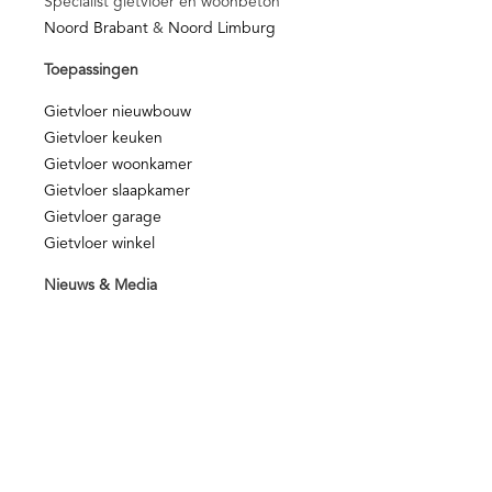
Specialist gietvloer en woonbeton
Noord Brabant
&
Noord Limburg
Toepassingen
Gietvloer nieuwbouw
Gietvloer keuken
Gietvloer woonkamer
Gietvloer slaapkamer
Gietvloer garage
Gietvloer winkel
Nieuws & Media
Blog
Media
Video
Voorwaarden en Beleid
Kwaliteit
NOA Afbouwgarantie