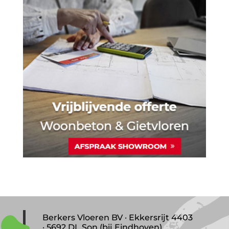
Berkers Vloeren BV · Ekkersrijt 4403
· 5692 DL Son (bij Eindhoven)