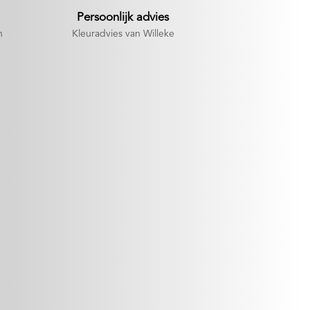
Persoonlijk advies
n
Kleuradvies van Willeke