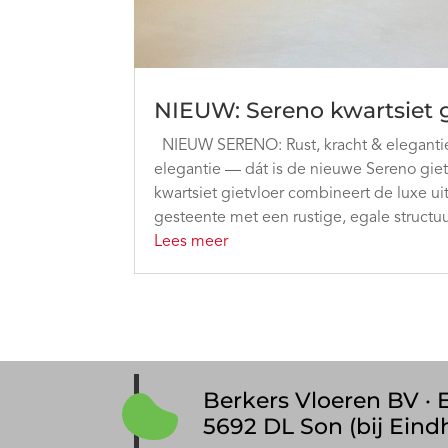
NIEUW: Sereno kwartsiet g
NIEUW SERENO: Rust, kracht & elegantie R
elegantie — dát is de nieuwe Sereno giet
kwartsiet gietvloer combineert de luxe ui
gesteente met een rustige, egale structuur
Lees meer
Berkers Vloeren BV · E
5692 DL Son (bij Eind