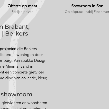
Offerte op maat
Showroom in Son
Eerlijke prijzen
Op afspraak
, nabij Eindhove
n Brabant,
 | Berkers
 projecten
die Berkers
liseerd in woningen door
imburg. Van strakke Design
rme Minimal Sand in
t een concrete gietvloer
elding van collectie, kleur,
de showroom
in gietvloeren en woonbeton
euradvies tot oplevering. Ik