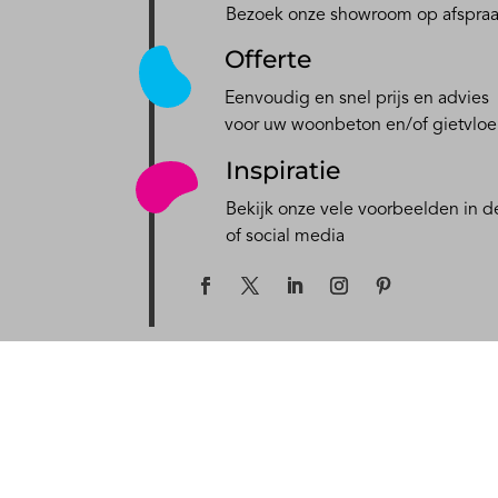
Bezoek onze showroom op afspra
Offerte
Eenvoudig en snel prijs en advies
voor uw woonbeton en/of gietvloe
Inspiratie
Bekijk onze vele voorbeelden in de
of social media
MAAK UW DROOMINTERIEUR WERKELIJKHEID
Berkers Vloeren BV
Toepassingen
Ekkersrijt 4403
Gietvloer nie
5692 DL SON
Gietvloer keuk