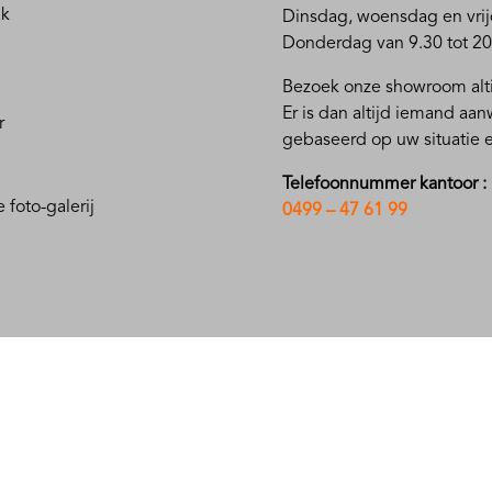
ak
D
insdag, woensdag en vrij
Donderdag van 9.30 tot 20
Bezoek onze showroom alti
Er is dan altijd iemand aa
r
gebaseerd op uw situatie
Telefoonnummer kantoor :
 foto-galerij
0499 – 47 61 99
OFFERTE AANVRAGEN
Nieuws & Media
uwbouw
Blog
en
Media