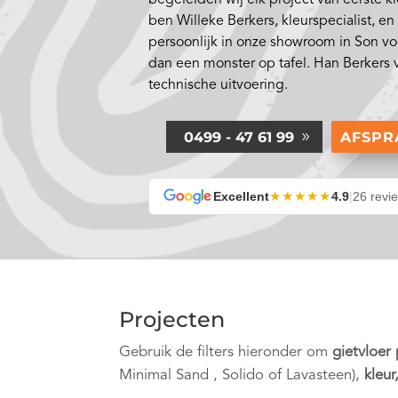
ben Willeke Berkers, kleurspecialist, e
persoonlijk in onze showroom in Son vo
dan een monster op tafel. Han Berkers 
technische uitvoering.
0499 - 47 61 99
AFSP
★★★★★
Excellent
4.9
|
26 revi
Projecten
Gebruik de filters hieronder om
gietvloer
Minimal Sand , Solido of Lavasteen),
kleur