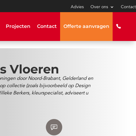
Advies
Over ons
Contact
Projecten
Contact
Offerte aanvragen
rs Vloeren
woningen door Noord-Brabant, Gelderland en
 op collectie (zoals bijvoorbeeld op Design
eke Berkers, kleurspecialist, adviseert u