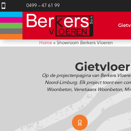

0499 – 47 61 99
Gietv
Home
»
Showroom Berkers Vloeren
Gietvloe
Op de projectenpagina van Berkers Vloeren
Noord-Limburg. Elk project toont een concr
Woonbeton, Venetiaans Woonbeton, Minimal