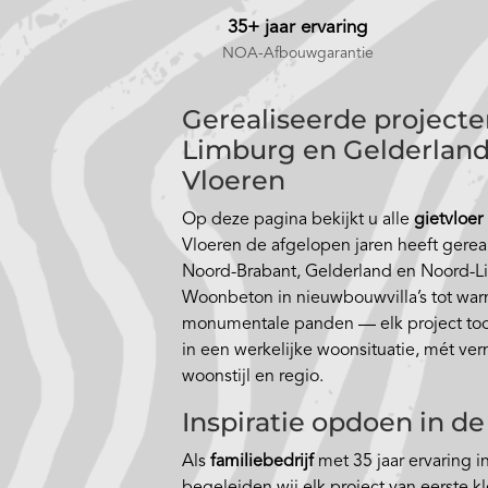
35+ jaar ervaring
NOA-Afbouwgarantie
Gerealiseerde projecte
Limburg en Gelderland
Vloeren
Op deze pagina bekijkt u alle
gietvloer
Vloeren de afgelopen jaren heeft gerea
Noord-Brabant, Gelderland en Noord-L
Woonbeton in nieuwbouwvilla’s tot wa
monumentale panden — elk project toon
in een werkelijke woonsituatie, mét verm
woonstijl en regio.
Inspiratie opdoen in 
Als
familiebedrijf
met 35 jaar ervaring 
begeleiden wij elk project van eerste kl