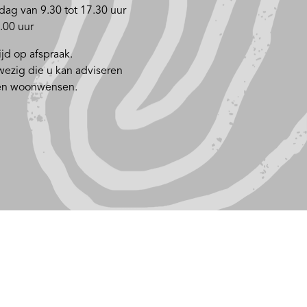
dag van 9.30 tot 17.30 uur
.00 uur
jd op afspraak.
nwezig die u kan adviseren
 en woonwensen.
MAAK SHOWROOM AFSPRAAK
Voorwaarden en Beleid
Kwaliteit
NOA Afbouwgarantie