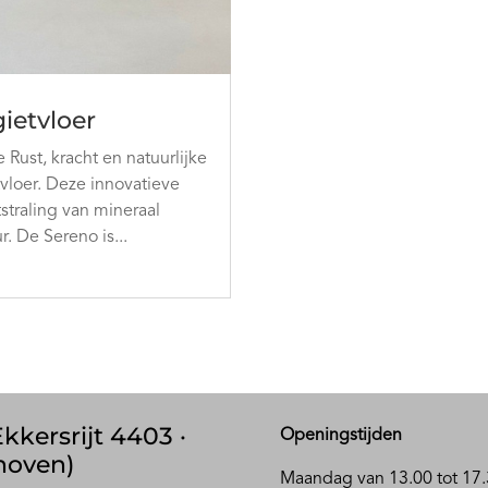
ietvloer
ust, kracht en natuurlijke
vloer. Deze innovatieve
tstraling van mineraal
. De Sereno is...
kkersrijt 4403 ·
Openingstijden
hoven)
Maandag van 13.00 tot 17.