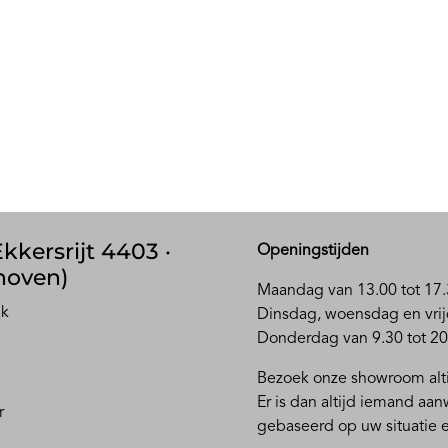
kkersrijt 4403 ·
Openingstijden
hoven)
Maandag van 13.00 tot 17.
ak
D
insdag, woensdag en vrij
Donderdag van 9.30 tot 20
Bezoek onze showroom alti
Er is dan altijd iemand aa
r
gebaseerd op uw situatie