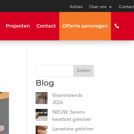
Advies
Over ons
Contact
Projecten
Contact
Offerte aanvragen
Zoeken
Blog
Vloerentrends
2026
NIEUW: Sereno
kwartsiet gietvloer
Lavastone gietvloer