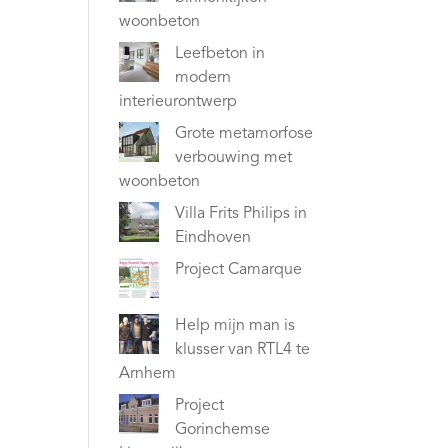
woonbeton
Leefbeton in
modern
interieurontwerp
Grote metamorfose
verbouwing met
woonbeton
Villa Frits Philips in
Eindhoven
Project Camarque
Help mijn man is
klusser van RTL4 te
Arnhem
Project
Gorinchemse