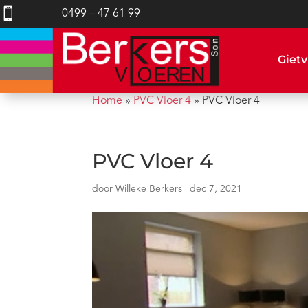

0499 – 47 61 99
Gietv
Home
»
PVC Vloer 4
»
PVC Vloer 4
PVC Vloer 4
door
Willeke Berkers
|
dec 7, 2021