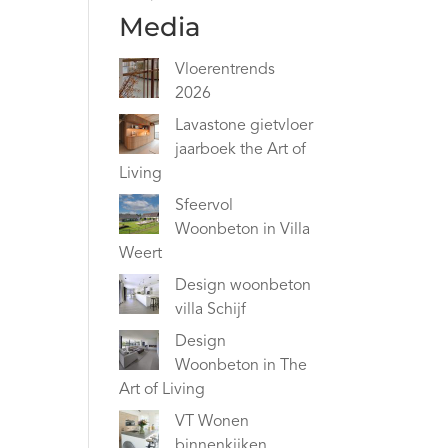
Media
Vloerentrends
2026
Lavastone gietvloer
jaarboek the Art of
Living
Sfeervol
Woonbeton in Villa
Weert
Design woonbeton
villa Schijf
Design
Woonbeton in The
Art of Living
VT Wonen
binnenkijken