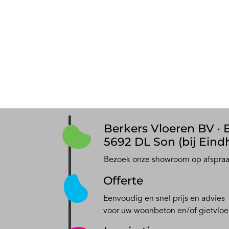
Berkers Vloeren BV · E
5692 DL Son (bij Eind
Bezoek onze showroom op afspra
Offerte
Eenvoudig en snel prijs en advies
voor uw woonbeton en/of gietvloe