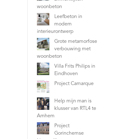
woonbeton
Leefbeton in
modern
interieurontwerp
Grote metamorfose
verbouwing met
woonbeton
Villa Frits Philips in
Eindhoven
Project Camarque
Help mijn man is
klusser van RTL4 te
Arnhem
Project
Gorinchemse