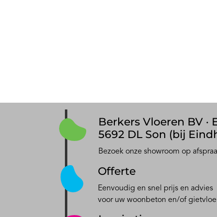
Berkers Vloeren BV · E
5692 DL Son (bij Eind
Bezoek onze showroom op afspra
Offerte
Eenvoudig en snel prijs en advies
voor uw woonbeton en/of gietvloe