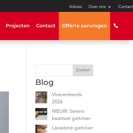
Advies
Over ons
Contact
Projecten
Contact
Offerte aanvragen
Zoeken
Blog
Vloerentrends
2026
NIEUW: Sereno
kwartsiet gietvloer
Lavastone gietvloer