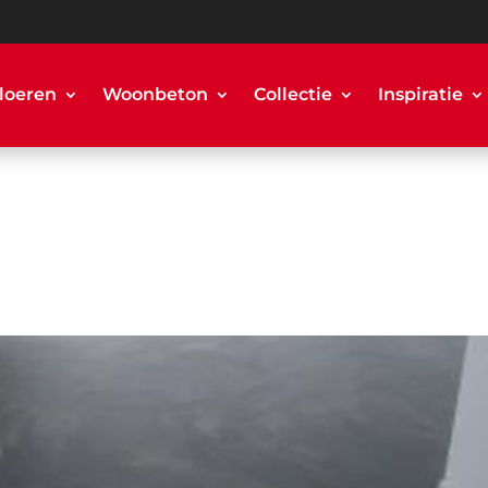
loeren
Woonbeton
Collectie
Inspiratie
o