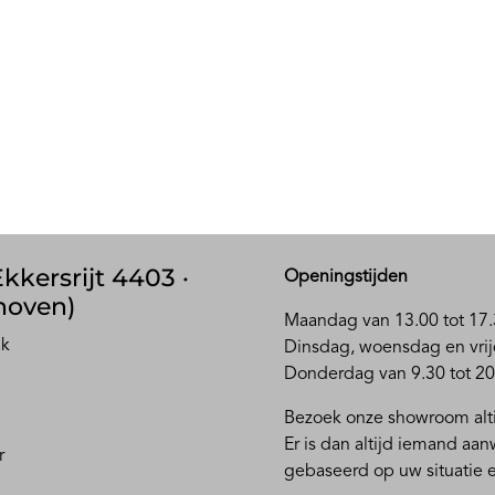
kkersrijt 4403 ·
Openingstijden
hoven)
Maandag van 13.00 tot 17.
ak
D
insdag, woensdag en vrij
Donderdag van 9.30 tot 20
Bezoek onze showroom alti
Er is dan altijd iemand aa
r
gebaseerd op uw situatie