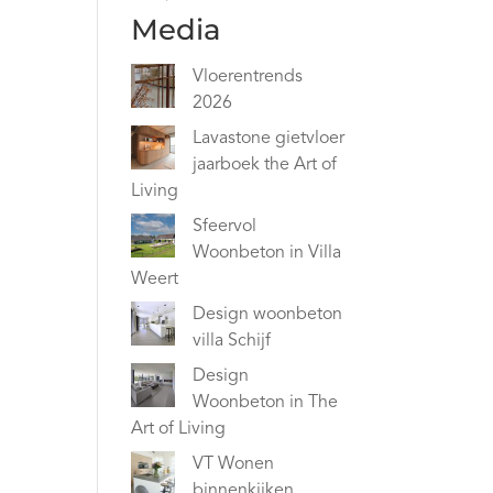
Media
Vloerentrends
2026
Lavastone gietvloer
jaarboek the Art of
Living
Sfeervol
Woonbeton in Villa
Weert
Design woonbeton
villa Schijf
Design
Woonbeton in The
Art of Living
VT Wonen
binnenkijken