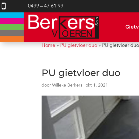

0499 – 47 61 99
Gietv
Home
»
PU gietvloer duo
»
PU gietvloer du
PU gietvloer duo
door
Willeke Berkers
|
okt 1, 2021