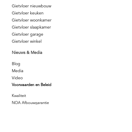
Gietvloer nieuwbouw
Gietvloer keuken
Gietvloer woonkamer
Gietvloer slaapkamer
Gietvloer garage
Gietvloer winkel
Nieuws & Media
Blog
Media
Video
Voorwaarden en Beleid
Kwaliteit
NOA Afbouwgarantie
Privacy disclamer
Privacy beleid
© Berkers Vloeren – Alle rechten voorbehouden