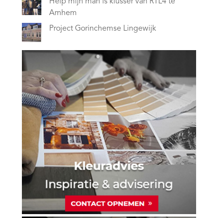
Help mijn man is klusser van RTL4 te
Arnhem
Project Gorinchemse Lingewijk