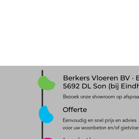
Berkers Vloeren BV · E
5692 DL Son (bij Eind
Bezoek onze showroom op afspra
Offerte
Eenvoudig en snel prijs en advies
voor uw woonbeton en/of gietvloe