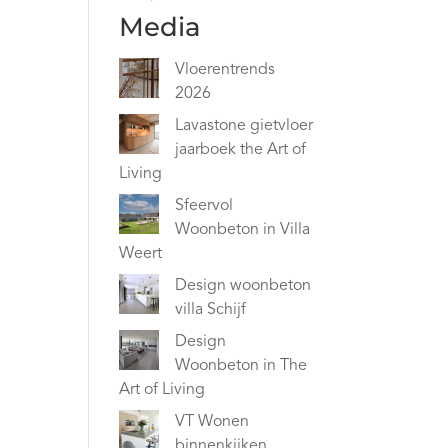
Media
Vloerentrends
2026
Lavastone gietvloer
jaarboek the Art of
Living
Sfeervol
Woonbeton in Villa
Weert
Design woonbeton
villa Schijf
Design
Woonbeton in The
Art of Living
VT Wonen
binnenkijken