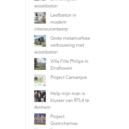
woonbeton
Leefbeton in
modern
interieurontwerp
Grote metamorfose
verbouwing met
woonbeton
Villa Frits Philips in
Eindhoven
Project Camarque
Help mijn man is
klusser van RTL4 te
Arnhem
Project
Gorinchemse