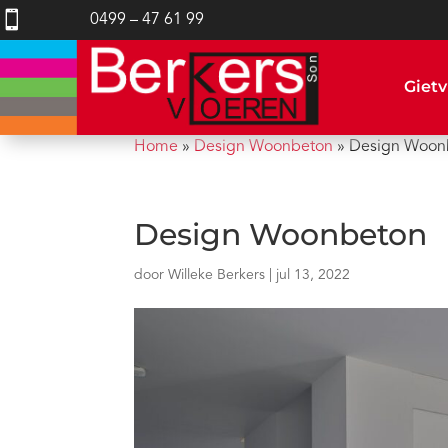

0499 – 47 61 99
Gietv
Home
»
Design Woonbeton
»
Design Woon
Design Woonbeton
door
Willeke Berkers
|
jul 13, 2022