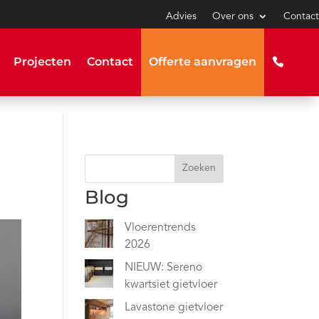
Advies
Over ons
Contact
Projecten
Contact
Offerte aanvragen
Zoeken
Blog
Vloerentrends
2026
NIEUW: Sereno
kwartsiet gietvloer
Lavastone gietvloer