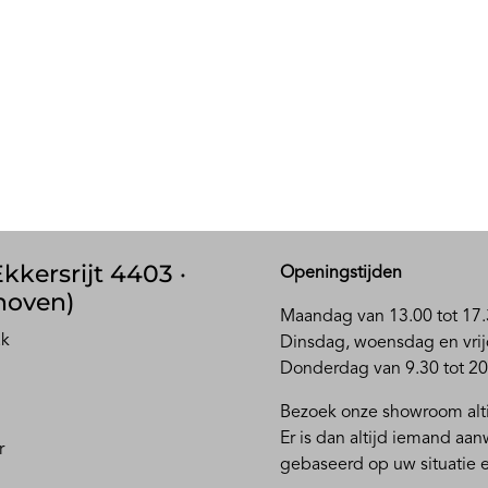
kkersrijt 4403 ·
Openingstijden
hoven)
Maandag van 13.00 tot 17.
ak
D
insdag, woensdag en vrij
Donderdag van 9.30 tot 20
Bezoek onze showroom alti
Er is dan altijd iemand aa
r
gebaseerd op uw situatie