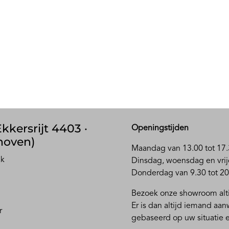
kkersrijt 4403 ·
Openingstijden
hoven)
Maandag van 13.00 tot 17.
ak
D
insdag, woensdag en vrij
Donderdag van 9.30 tot 20
Bezoek onze showroom alti
Er is dan altijd iemand aa
r
gebaseerd op uw situatie