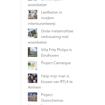
woonbeton
Leefbeton in
modern
interieurontwerp
Grote metamorfose
verbouwing met
woonbeton
Villa Frits Philips in
Eindhoven
Project Camarque
Help mijn man is
klusser van RTL4 te
Arnhem
Project
Gorinchemse