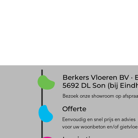
Berkers Vloeren BV · E
5692 DL Son (bij Eind
Bezoek onze showroom op afspra
Offerte
Eenvoudig en snel prijs en advies
voor uw woonbeton en/of gietvloe