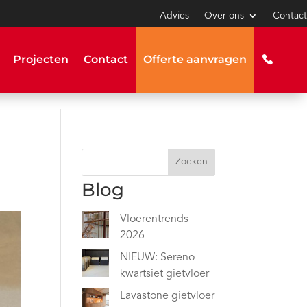
Advies
Over ons
Contact
Projecten
Contact
Offerte aanvragen
Zoeken
Blog
Vloerentrends
2026
NIEUW: Sereno
kwartsiet gietvloer
Lavastone gietvloer