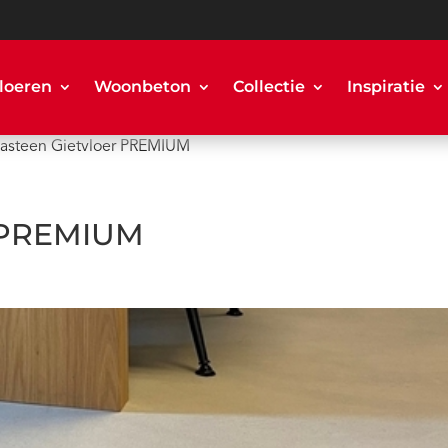
loeren
Woonbeton
Collectie
Inspiratie
vasteen Gietvloer PREMIUM
r PREMIUM