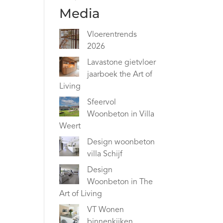
Media
Vloerentrends
2026
Lavastone gietvloer
jaarboek the Art of
Living
Sfeervol
Woonbeton in Villa
Weert
Design woonbeton
villa Schijf
Design
Woonbeton in The
Art of Living
VT Wonen
binnenkijken