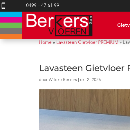

0499 – 47 61 99
Gietv
Home
»
Lavasteen Gietvloer PREMIUM
»
La
Lavasteen Gietvloe
door
Willeke Berkers
|
okt 2, 2025