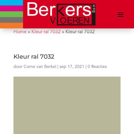
Home
»
Kleur ral 7032
»
Kleur ral 7032
Kleur ral 7032
door
Corne van Berkel
|
sep 17, 2021
|
0 Reacties