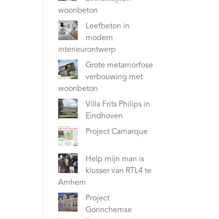
woonbeton
Leefbeton in
modern
interieurontwerp
Grote metamorfose
verbouwing met
woonbeton
Villa Frits Philips in
Eindhoven
Project Camarque
Help mijn man is
klusser van RTL4 te
Arnhem
Project
Gorinchemse