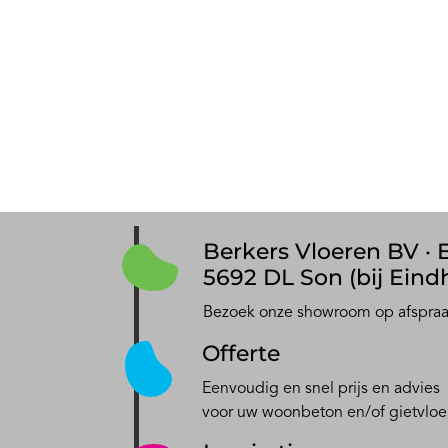
Berkers Vloeren BV · E
5692 DL Son (bij Eind
Bezoek onze showroom op afspra
Offerte
Eenvoudig en snel prijs en advies
voor uw woonbeton en/of gietvloe