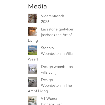
Media
Vloerentrends
2026
Lavastone gietvloer
jaarboek the Art of
Living
Sfeervol
Woonbeton in Villa
Weert
Design woonbeton
villa Schijf
Design
Woonbeton in The
Art of Living
VT Wonen
binnenkijken