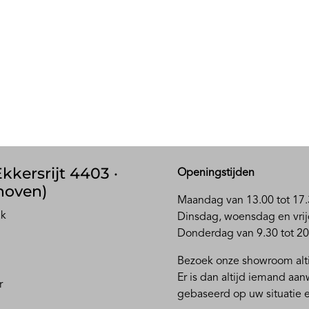
kkersrijt 4403 ·
Openingstijden
hoven)
Maandag van 13.00 tot 17.
ak
D
insdag, woensdag en vrij
Donderdag van 9.30 tot 20
Bezoek onze showroom alti
Er is dan altijd iemand aa
r
gebaseerd op uw situatie