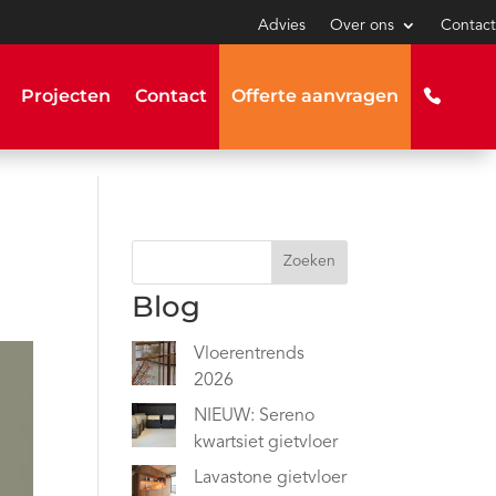
Advies
Over ons
Contact
Projecten
Contact
Offerte aanvragen
Zoeken
Blog
Vloerentrends
2026
NIEUW: Sereno
kwartsiet gietvloer
Lavastone gietvloer