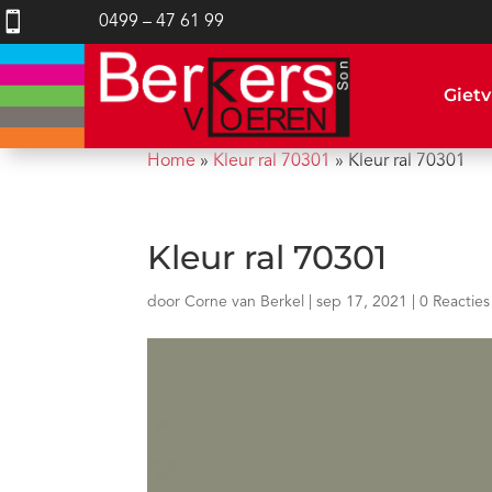

0499 – 47 61 99
Gietv
Home
»
Kleur ral 70301
»
Kleur ral 70301
Kleur ral 70301
door
Corne van Berkel
|
sep 17, 2021
|
0 Reacties