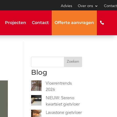
Advies
Over ons
Contact
Projecten
Contact
Offerte aanvragen
Zoeken
Blog
Vloerentrends
2026
NIEUW: Sereno
kwartsiet gietvloer
Lavastone gietvloer