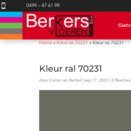

0499 – 47 61 99
Gietv
Home
»
Kleur ral 70231
»
Kleur ral 70231
Kleur ral 70231
door
Corne van Berkel
|
sep 17, 2021
|
0 Reacties