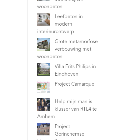
woonbeton
Leefbeton in
modern
interieurontwerp
Grote metamorfose
verbouwing met
woonbeton
Villa Frits Philips in
Eindhoven
Project Camarque
Help mijn man is
klusser van RTL4 te
Arnhem
Project
Gorinchemse