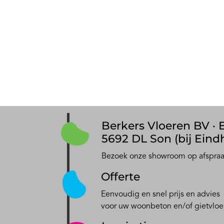
Berkers Vloeren BV · E
5692 DL Son (bij Eind
Bezoek onze showroom op afspra
Offerte
Eenvoudig en snel prijs en advies
voor uw woonbeton en/of gietvloe