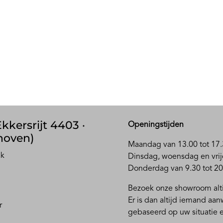
kkersrijt 4403 ·
Openingstijden
hoven)
Maandag van 13.00 tot 17.
ak
D
insdag, woensdag en vrij
Donderdag van 9.30 tot 20
Bezoek onze showroom alti
Er is dan altijd iemand aa
r
gebaseerd op uw situatie