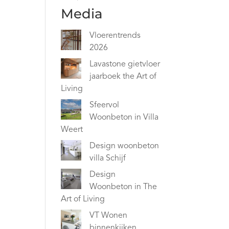
Media
Vloerentrends
2026
Lavastone gietvloer
jaarboek the Art of
Living
Sfeervol
Woonbeton in Villa
Weert
Design woonbeton
villa Schijf
Design
Woonbeton in The
Art of Living
VT Wonen
binnenkijken