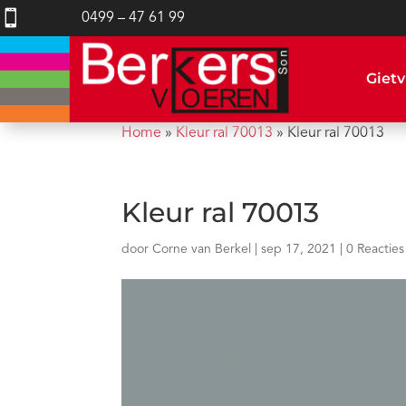

0499 – 47 61 99
Gietv
Home
»
Kleur ral 70013
»
Kleur ral 70013
Kleur ral 70013
door
Corne van Berkel
|
sep 17, 2021
|
0 Reacties