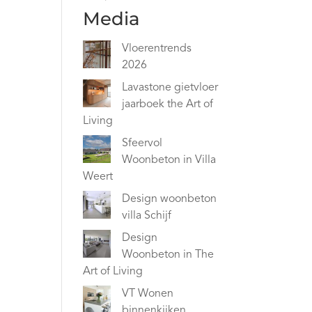
Media
Vloerentrends
2026
Lavastone gietvloer
jaarboek the Art of
Living
Sfeervol
Woonbeton in Villa
Weert
Design woonbeton
villa Schijf
Design
Woonbeton in The
Art of Living
VT Wonen
binnenkijken