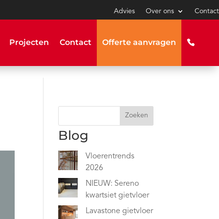
Advies
Over ons
Contact
Projecten
Contact
Offerte aanvragen
Zoeken
Blog
Vloerentrends
2026
NIEUW: Sereno
kwartsiet gietvloer
Lavastone gietvloer