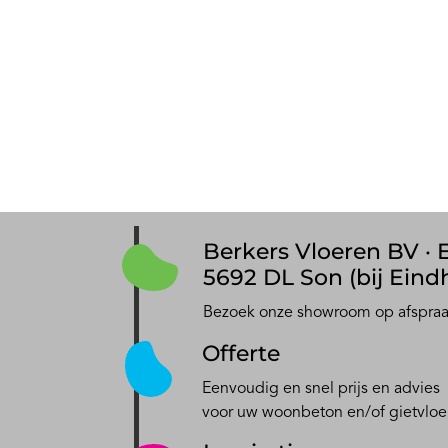
Berkers Vloeren BV · E
5692 DL Son (bij Eind
Bezoek onze showroom op afspra
Offerte
Eenvoudig en snel prijs en advies
voor uw woonbeton en/of gietvloe