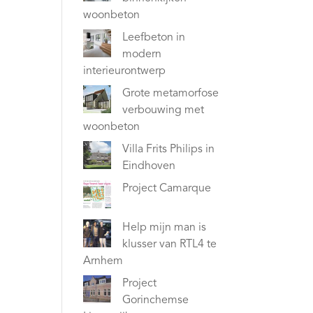
woonbeton
Leefbeton in
modern
interieurontwerp
Grote metamorfose
verbouwing met
woonbeton
Villa Frits Philips in
Eindhoven
Project Camarque
Help mijn man is
klusser van RTL4 te
Arnhem
Project
Gorinchemse