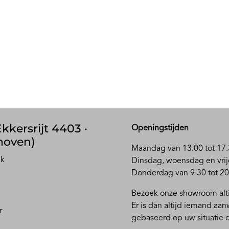
kkersrijt 4403 ·
Openingstijden
hoven)
Maandag van 13.00 tot 17.
ak
D
insdag, woensdag en vrij
Donderdag van 9.30 tot 20
Bezoek onze showroom alti
Er is dan altijd iemand aa
r
gebaseerd op uw situatie