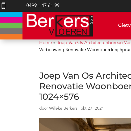

0499 – 47 61 99
Gietv
Home
»
Joep Van Os Architectenbureau V
Verbouwing Renovatie Woonboerderij Spr
Joep Van Os Archit
Renovatie Woonboerd
1024×576
door
Willeke Berkers
|
okt 27, 2021