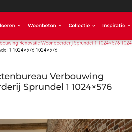
loeren
Woonbeton
Collectie
Inspiratie
erbouwing Renovatie Woonboerderij Sprundel 1 1024×576 102
undel 1 1024×576 1024×576
ectenbureau Verbouwing
erij Sprundel 1 1024×576