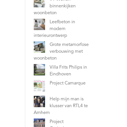
binnenkijken
woonbeton
Leefbeton in
modern
interieurontwerp
Grote metamorfose
verbouwing met
woonbeton
Villa Frits Philips in
Eindhoven
Project Camarque
Help mijn man is
klusser van RTL4 te
Arnhem
Project