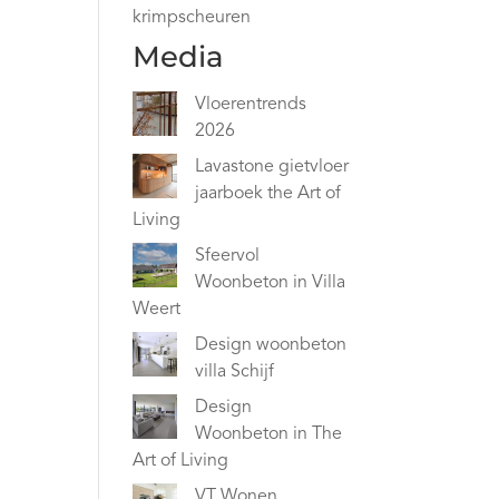
krimpscheuren
Media
Vloerentrends
2026
Lavastone gietvloer
jaarboek the Art of
Living
Sfeervol
Woonbeton in Villa
Weert
Design woonbeton
villa Schijf
Design
Woonbeton in The
Art of Living
VT Wonen