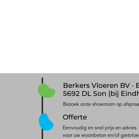
Berkers Vloeren BV · E
5692 DL Son (bij Eind
Bezoek onze showroom op afspra
Offerte
Eenvoudig en snel prijs en advies
voor uw woonbeton en/of gietvloe