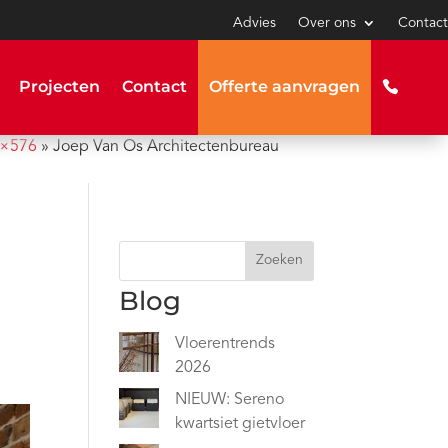
Advies
Over ons
Contact
Projecten
Contact
Offerte aanvragen
4×576
»
Joep Van Os Architectenbureau
Zoeken
Blog
Vloerentrends
2026
NIEUW: Sereno
kwartsiet gietvloer