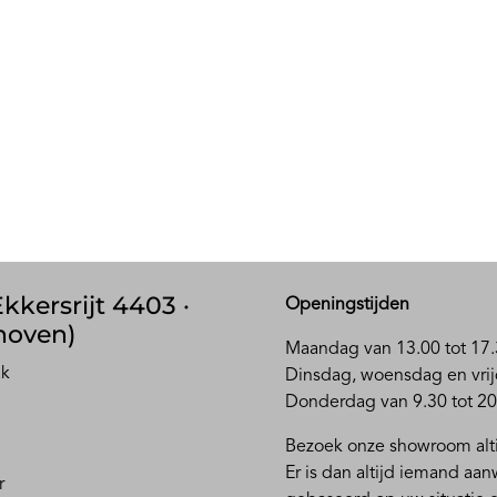
kkersrijt 4403 ·
Openingstijden
hoven)
Maandag van 13.00 tot 17.
ak
D
insdag, woensdag en vrij
Donderdag van 9.30 tot 20
Bezoek onze showroom alti
Er is dan altijd iemand aa
r