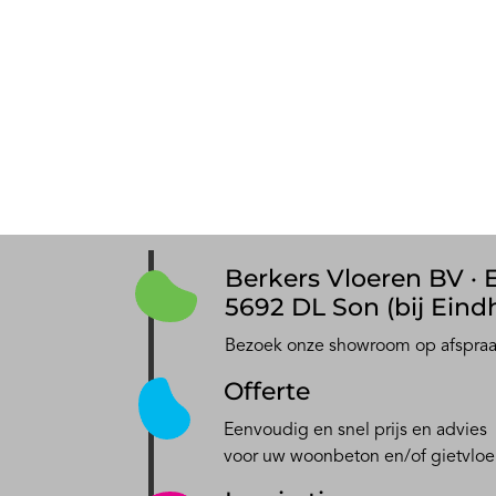
Berkers Vloeren BV · E
5692 DL Son (bij Eind
Bezoek onze showroom op afspra
Offerte
Eenvoudig en snel prijs en advies
voor uw woonbeton en/of gietvloe