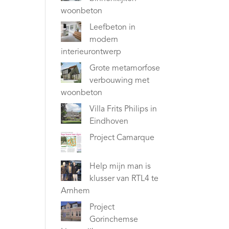
woonbeton
Leefbeton in
modern
interieurontwerp
Grote metamorfose
verbouwing met
woonbeton
Villa Frits Philips in
Eindhoven
Project Camarque
Help mijn man is
klusser van RTL4 te
Arnhem
Project
Gorinchemse