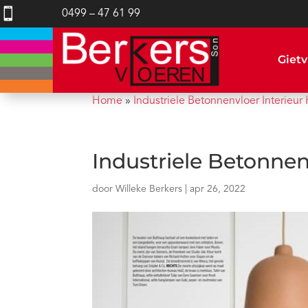

0499 – 47 61 99
Gietv
Home
»
Industriele Betonnenvloer Interieur
Industriele Betonnen
door
Willeke Berkers
|
apr 26, 2022