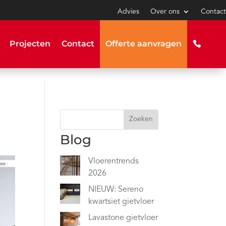
Advies
Over ons
Contact
Projecten
Contact
Offerte aanvragen
Zoeken
Blog
Vloerentrends
2026
NIEUW: Sereno
kwartsiet gietvloer
Lavastone gietvloer