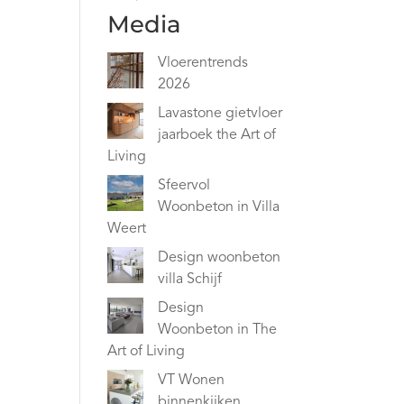
Media
Vloerentrends
2026
Lavastone gietvloer
jaarboek the Art of
Living
Sfeervol
Woonbeton in Villa
Weert
Design woonbeton
villa Schijf
Design
Woonbeton in The
Art of Living
VT Wonen
binnenkijken