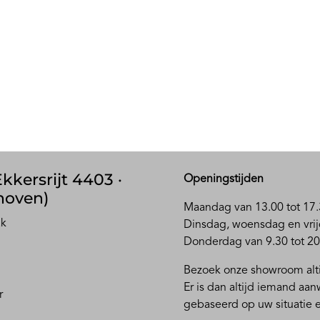
kkersrijt 4403 ·
Openingstijden
hoven)
Maandag van 13.00 tot 17.
ak
D
insdag, woensdag en vrij
Donderdag van 9.30 tot 20
Bezoek onze showroom alti
Er is dan altijd iemand aa
r
gebaseerd op uw situatie