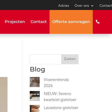
Advies
Over ons
Contact
Projecten
Contact
Offerte aanvragen
Zoeken
Blog
Vloerentrends
2026
NIEUW: Sereno
kwartsiet gietvloer
Lavastone gietvloer