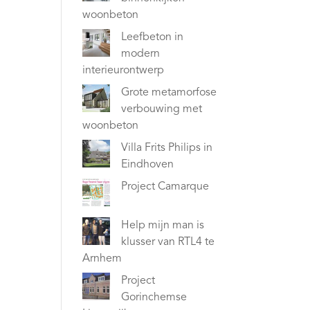
woonbeton
Leefbeton in
modern
interieurontwerp
Grote metamorfose
verbouwing met
woonbeton
Villa Frits Philips in
Eindhoven
Project Camarque
Help mijn man is
klusser van RTL4 te
Arnhem
Project
Gorinchemse