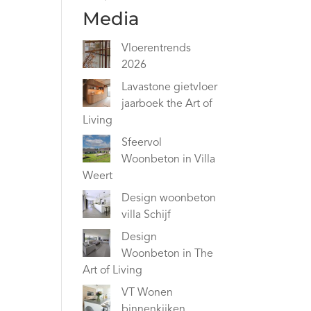
Media
Vloerentrends
2026
Lavastone gietvloer
jaarboek the Art of
Living
Sfeervol
Woonbeton in Villa
Weert
Design woonbeton
villa Schijf
Design
Woonbeton in The
Art of Living
VT Wonen
binnenkijken