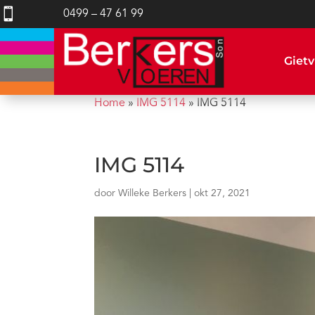

0499 – 47 61 99
Gietv
Home
»
IMG 5114
»
IMG 5114
IMG 5114
door
Willeke Berkers
|
okt 27, 2021