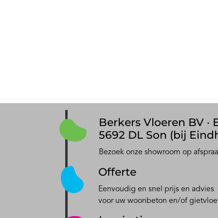
Berkers Vloeren BV · E
5692 DL Son (bij Eind
Bezoek onze showroom op afspra
Offerte
Eenvoudig en snel prijs en advies
voor uw woonbeton en/of gietvloe