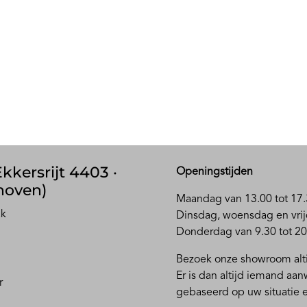
kkersrijt 4403 ·
Openingstijden
hoven)
Maandag van 13.00 tot 17.
ak
D
insdag, woensdag en vrij
Donderdag van 9.30 tot 20
Bezoek onze showroom alti
Er is dan altijd iemand aa
r
gebaseerd op uw situatie