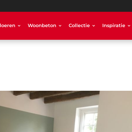
loeren
Woonbeton
Collectie
Inspiratie