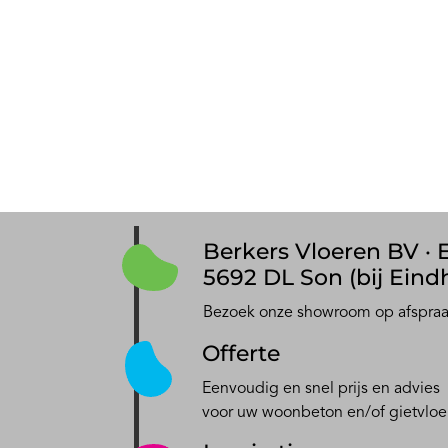
Berkers Vloeren BV · E
5692 DL Son (bij Eind
Bezoek onze showroom op afspra
Offerte
Eenvoudig en snel prijs en advies
voor uw woonbeton en/of gietvloe