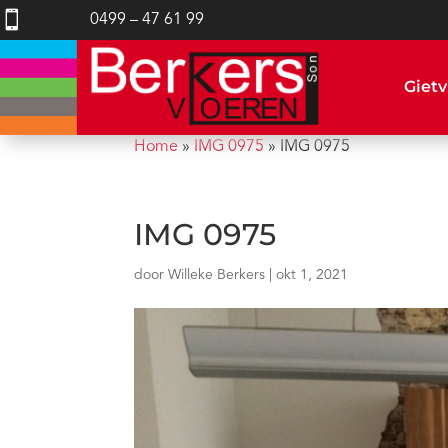

0499 – 47 61 99
Gietv
Home
»
IMG 0975
»
IMG 0975
IMG 0975
door
Willeke Berkers
|
okt 1, 2021