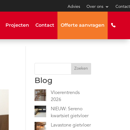
Advies
Over ons
Contact
Projecten
Contact
Offerte aanvragen
Zoeken
Blog
Vloerentrends
2026
NIEUW: Sereno
kwartsiet gietvloer
Lavastone gietvloer