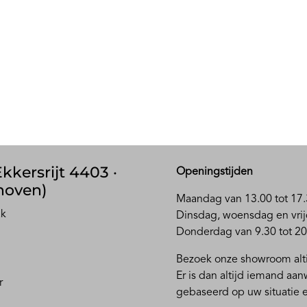
kkersrijt 4403 ·
Openingstijden
hoven)
Maandag van 13.00 tot 17.
ak
D
insdag, woensdag en vrij
Donderdag van 9.30 tot 20
Bezoek onze showroom alti
Er is dan altijd iemand aa
r
gebaseerd op uw situatie