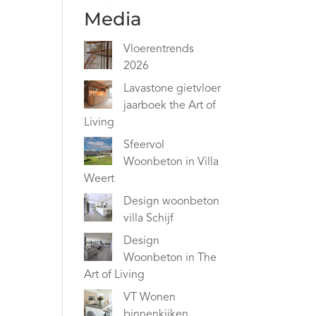
Media
Vloerentrends
2026
Lavastone gietvloer
jaarboek the Art of
Living
Sfeervol
Woonbeton in Villa
Weert
Design woonbeton
villa Schijf
Design
Woonbeton in The
Art of Living
VT Wonen
binnenkijken