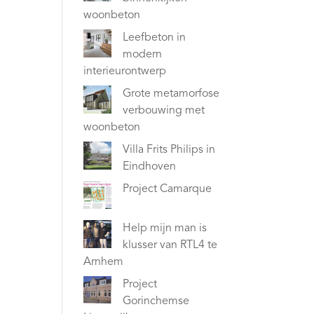
woonbeton
Leefbeton in
modern
interieurontwerp
Grote metamorfose
verbouwing met
woonbeton
Villa Frits Philips in
Eindhoven
Project Camarque
Help mijn man is
klusser van RTL4 te
Arnhem
Project
Gorinchemse