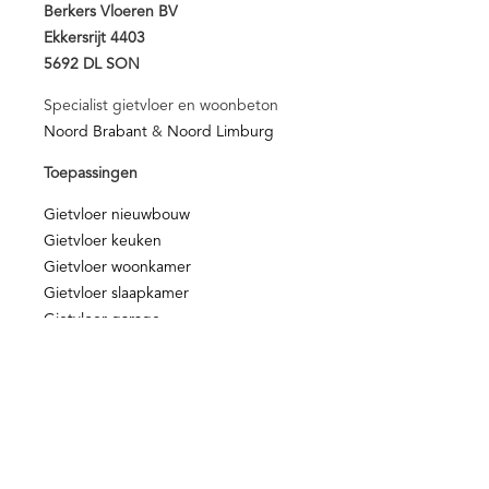
Berkers Vloeren BV
Ekkersrijt 4403
5692 DL SON
Specialist gietvloer en woonbeton
Noord Brabant
&
Noord Limburg
Toepassingen
Gietvloer nieuwbouw
Gietvloer keuken
Gietvloer woonkamer
Gietvloer slaapkamer
Gietvloer garage
Gietvloer winkel
Nieuws & Media
Blog
Media
Video