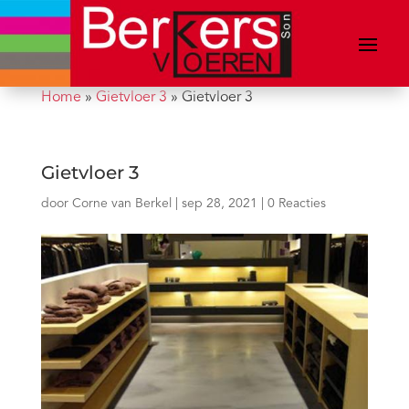
Home
»
Gietvloer 3
»
Gietvloer 3
Gietvloer 3
door
Corne van Berkel
|
sep 28, 2021
|
0 Reacties