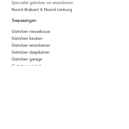
Specialist gietvloer en woonbeton
Noord Brabant
&
Noord Limburg
Toepassingen
Gietvloer nieuwbouw
Gietvloer keuken
Gietvloer woonkamer
Gietvloer slaapkamer
Gietvloer garage
Gietvloer winkel
Nieuws & Media
Blog
Media
Video
Voorwaarden en Beleid
Kwaliteit
NOA Afbouwgarantie