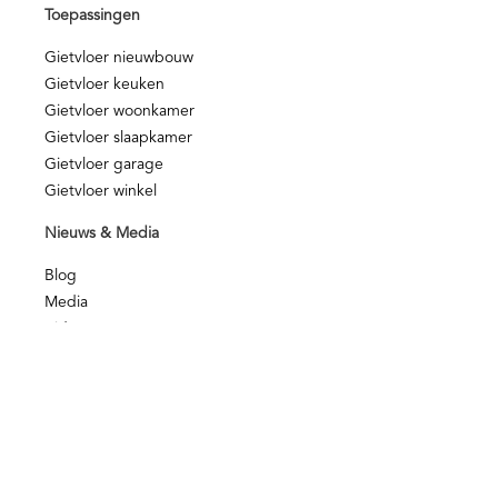
Toepassingen
Gietvloer nieuwbouw
Gietvloer keuken
Gietvloer woonkamer
Gietvloer slaapkamer
Gietvloer garage
Gietvloer winkel
Nieuws & Media
Blog
Media
Video
Voorwaarden en Beleid
Kwaliteit
NOA Afbouwgarantie
Privacy disclamer
Privacy beleid