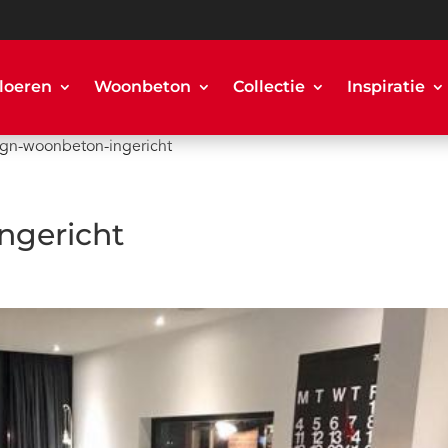
loeren
Woonbeton
Collectie
Inspiratie
gn-woonbeton-ingericht
ngericht