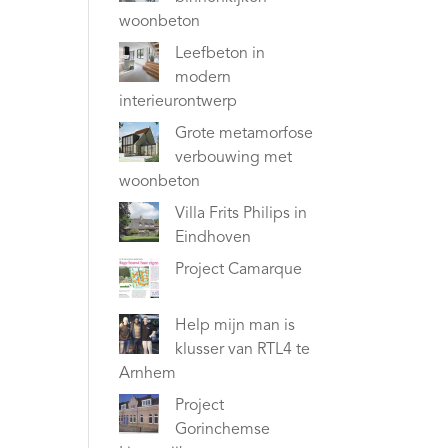
woonbeton
Leefbeton in
modern
interieurontwerp
Grote metamorfose
verbouwing met
woonbeton
Villa Frits Philips in
Eindhoven
Project Camarque
Help mijn man is
klusser van RTL4 te
Arnhem
Project
Gorinchemse