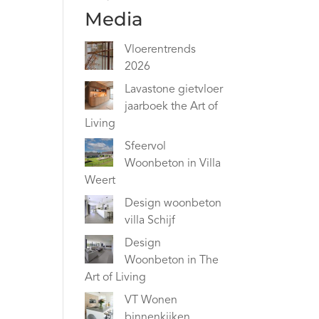
Media
Vloerentrends
2026
Lavastone gietvloer
jaarboek the Art of
Living
Sfeervol
Woonbeton in Villa
Weert
Design woonbeton
villa Schijf
Design
Woonbeton in The
Art of Living
VT Wonen
binnenkijken