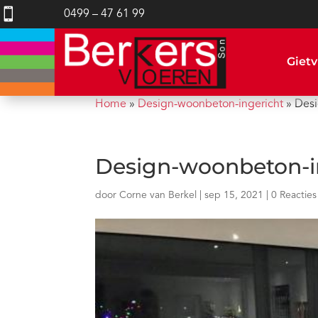

0499 – 47 61 99
Gietv
Home
»
Design-woonbeton-ingericht
»
Desi
Design-woonbeton-i
door
Corne van Berkel
|
sep 15, 2021
|
0 Reacties