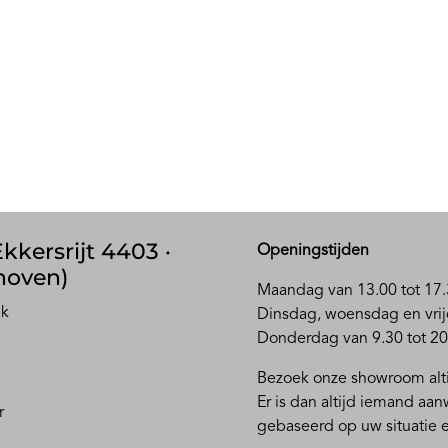
kkersrijt 4403 ·
Openingstijden
hoven)
Maandag van 13.00 tot 17.
ak
D
insdag, woensdag en vrij
Donderdag van 9.30 tot 20
Bezoek onze showroom alti
Er is dan altijd iemand aa
r
gebaseerd op uw situatie