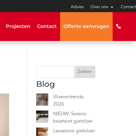
Advies
Over ons
Contact
Projecten
Contact
Offerte aanvragen
Zoeken
Blog
Vloerentrends
2026
NIEUW: Sereno
kwartsiet gietvloer
Lavastone gietvloer