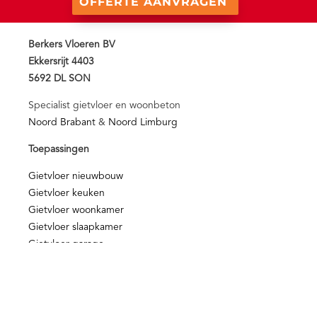
OFFERTE AANVRAGEN
Berkers Vloeren BV
Ekkersrijt 4403
5692 DL SON
Specialist gietvloer en woonbeton
Noord Brabant
&
Noord Limburg
Toepassingen
Gietvloer nieuwbouw
Gietvloer keuken
Gietvloer woonkamer
Gietvloer slaapkamer
Gietvloer garage
Gietvloer winkel
Nieuws & Media
Blog