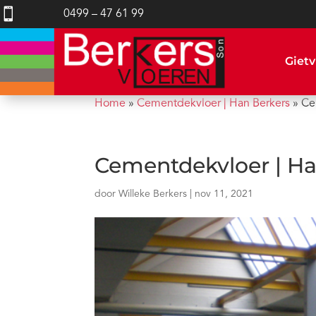

0499 – 47 61 99
Gietv
Home
»
Cementdekvloer | Han Berkers
»
Ce
Cementdekvloer | Ha
door
Willeke Berkers
|
nov 11, 2021