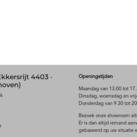
kkersrijt 4403 ·
Openingstijden
hoven)
Maandag van 13.00 tot 17.
ak
D
insdag, woensdag en vrij
Donderdag van 9.30 tot 20
Bezoek onze showroom alti
Er is dan altijd iemand aa
r
gebaseerd op uw situatie