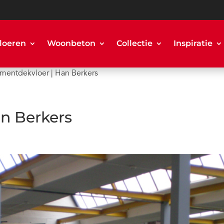
loeren
Woonbeton
Collectie
Inspiratie
mentdekvloer | Han Berkers
n Berkers