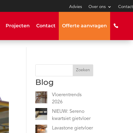
Advies
Over ons
Contact
Projecten
Contact
Offerte aanvragen
Zoeken
Blog
Vloerentrends
2026
NIEUW: Sereno
kwartsiet gietvloer
Lavastone gietvloer