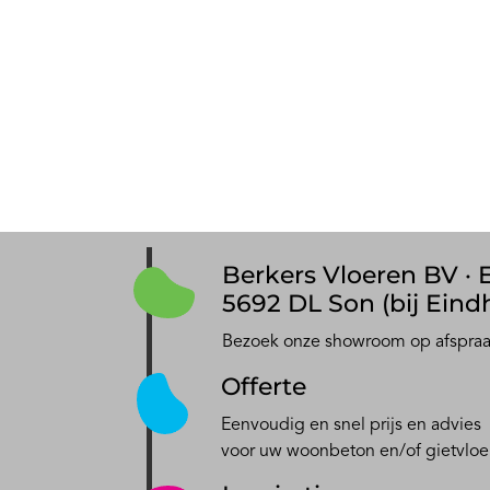
Berkers Vloeren BV · E
5692 DL Son (bij Eind
Bezoek onze showroom op afspra
Offerte
Eenvoudig en snel prijs en advies
voor uw woonbeton en/of gietvloe