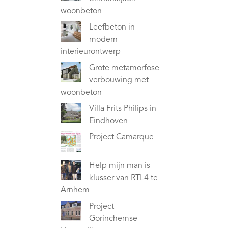
woonbeton
Leefbeton in
modern
interieurontwerp
Grote metamorfose
verbouwing met
woonbeton
Villa Frits Philips in
Eindhoven
Project Camarque
Help mijn man is
klusser van RTL4 te
Arnhem
Project
Gorinchemse