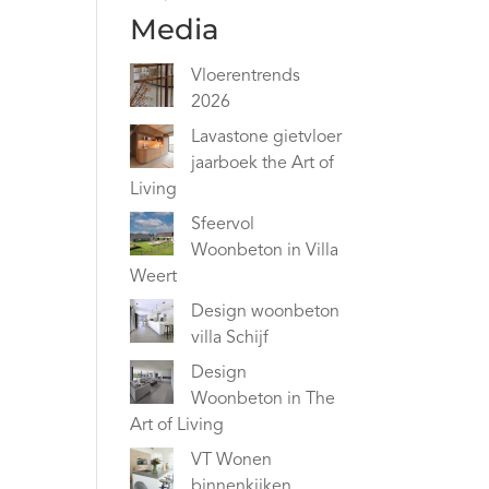
Media
Vloerentrends
2026
Lavastone gietvloer
jaarboek the Art of
Living
Sfeervol
Woonbeton in Villa
Weert
Design woonbeton
villa Schijf
Design
Woonbeton in The
Art of Living
VT Wonen
binnenkijken