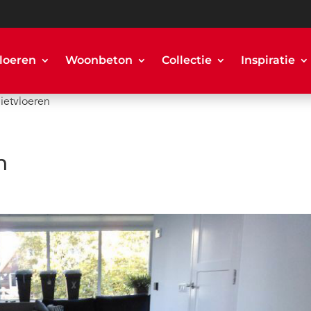
loeren
Woonbeton
Collectie
Inspiratie
ietvloeren
n