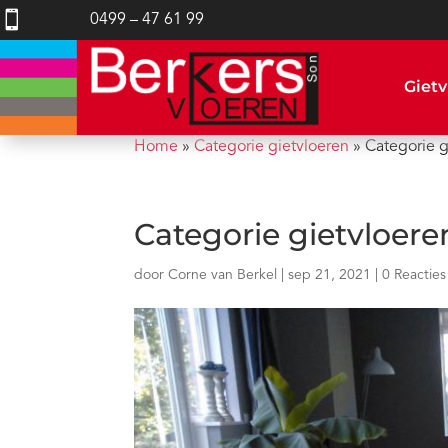

0499 – 47 61 99
Gietv
Home
»
Categorie gietvloeren
»
Categorie g
Categorie gietvloere
door
Corne van Berkel
|
sep 21, 2021
|
0 Reacties