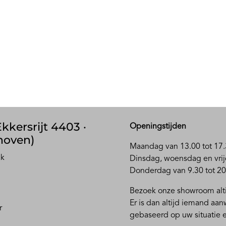
kkersrijt 4403 ·
Openingstijden
hoven)
Maandag van 13.00 tot 17.
ak
D
insdag, woensdag en vrij
Donderdag van 9.30 tot 20
Bezoek onze showroom alti
Er is dan altijd iemand aa
r
gebaseerd op uw situatie