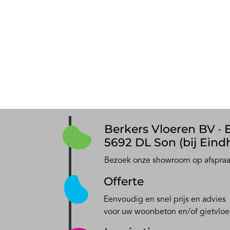
Berkers Vloeren BV · E
5692 DL Son (bij Eind
Bezoek onze showroom op afspra
Offerte
Eenvoudig en snel prijs en advies
voor uw woonbeton en/of gietvloe