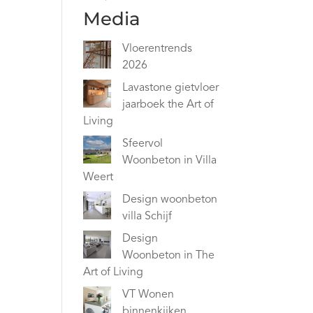
Media
Vloerentrends
2026
Lavastone gietvloer
jaarboek the Art of
Living
Sfeervol
Woonbeton in Villa
Weert
Design woonbeton
villa Schijf
Design
Woonbeton in The
Art of Living
VT Wonen
binnenkijken