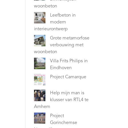
woonbeton
Leefbeton in
modern
interieurontwerp
Grote metamorfose
verbouwing met
woonbeton
Villa Frits Philips in
Eindhoven
Project Camarque
Help mijn man is
klusser van RTL4 te
Arnhem
Project
Gorinchemse