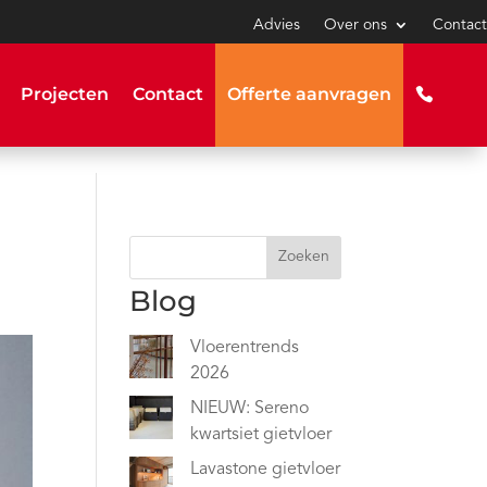
Advies
Over ons
Contact
Projecten
Contact
Offerte aanvragen
Zoeken
Blog
Vloerentrends
2026
NIEUW: Sereno
kwartsiet gietvloer
Lavastone gietvloer