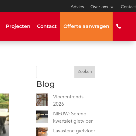
Advies
Over ons
Contact
Projecten
Contact
Offerte aanvragen
Zoeken
Blog
Vloerentrends
2026
NIEUW: Sereno
kwartsiet gietvloer
Lavastone gietvloer