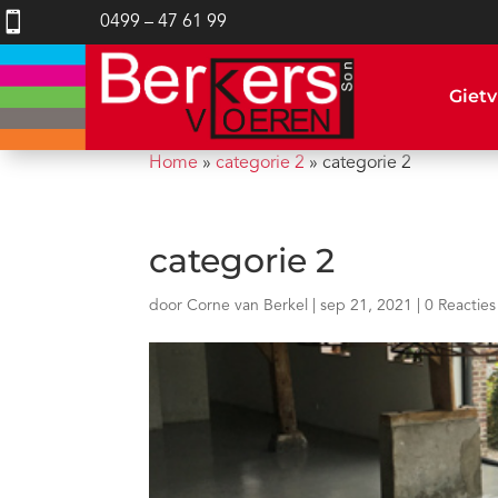

0499 – 47 61 99
Gietv
Home
»
categorie 2
»
categorie 2
categorie 2
door
Corne van Berkel
|
sep 21, 2021
|
0 Reacties