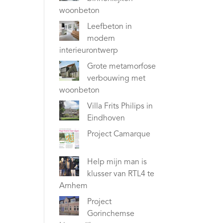
woonbeton
Leefbeton in
modern
interieurontwerp
Grote metamorfose
verbouwing met
woonbeton
Villa Frits Philips in
Eindhoven
Project Camarque
Help mijn man is
klusser van RTL4 te
Arnhem
Project
Gorinchemse