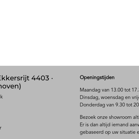
kkersrijt 4403 ·
Openingstijden
hoven)
Maandag van 13.00 tot 17.
ak
D
insdag, woensdag en vrij
Donderdag van 9.30 tot 20
Bezoek onze showroom alti
Er is dan altijd iemand aa
r
gebaseerd op uw situatie