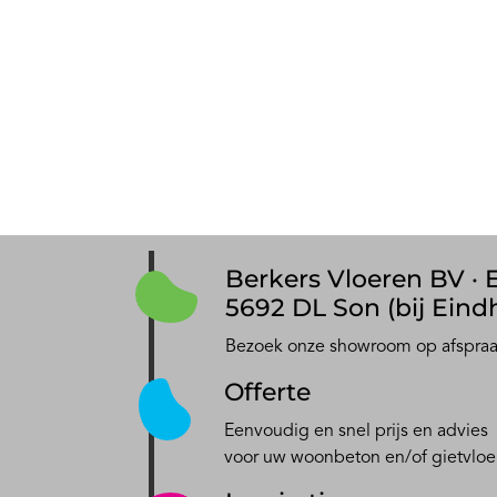
Berkers Vloeren BV · E
5692 DL Son (bij Eind
Bezoek onze showroom op afspra
Offerte
Eenvoudig en snel prijs en advies
voor uw woonbeton en/of gietvloe