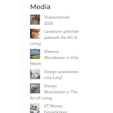
Media
Vloerentrends
2026
Lavastone gietvloer
jaarboek the Art of
Living
Sfeervol
Woonbeton in Villa
Weert
Design woonbeton
villa Schijf
Design
Woonbeton in The
Art of Living
VT Wonen
binnenkijken