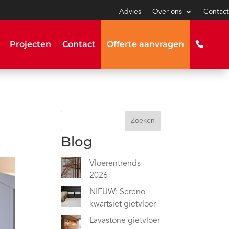
Advies
Over ons
Contact
Projecten
Contact
Offerte aanvragen
Zoeken
Blog
Vloerentrends
2026
NIEUW: Sereno
kwartsiet gietvloer
Lavastone gietvloer