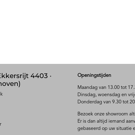
kkersrijt 4403 ·
Openingstijden
hoven)
Maandag van 13.00 tot 17.
ak
D
insdag, woensdag en vrij
Donderdag van 9.30 tot 20
Bezoek onze showroom alti
Er is dan altijd iemand aa
r
gebaseerd op uw situatie