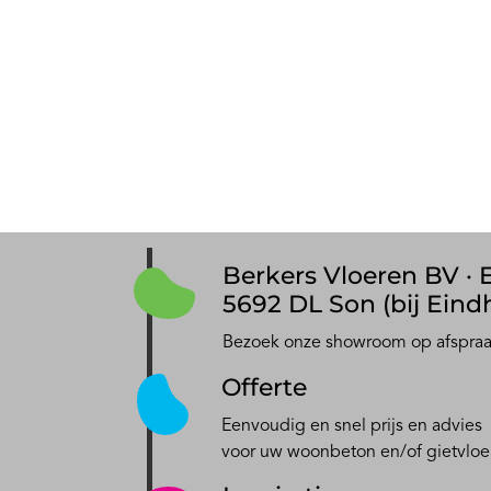
Berkers Vloeren BV · E
5692 DL Son (bij Eind
Bezoek onze showroom op afspra
Offerte
Eenvoudig en snel prijs en advies
voor uw woonbeton en/of gietvloe