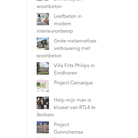
woonbeton
Leefbeton in
modern
interieurontwerp
Grote metamorfose
verbouwing met
woonbeton
Villa Frits Philips in
Eindhoven
Project Camarque
Help mijn man is
klusser van RTL4 te
Arnhem
Project
Gorinchemse