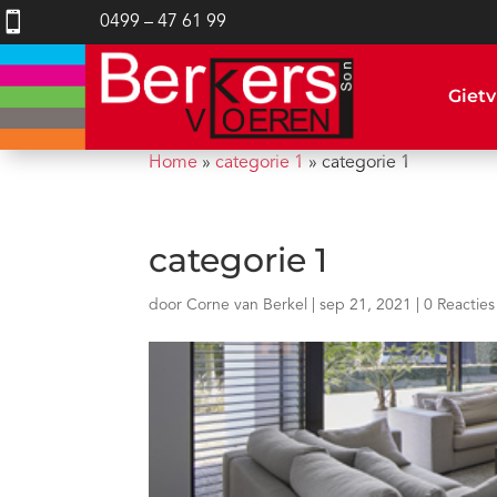

0499 – 47 61 99
Gietv
Home
»
categorie 1
»
categorie 1
categorie 1
door
Corne van Berkel
|
sep 21, 2021
|
0 Reacties