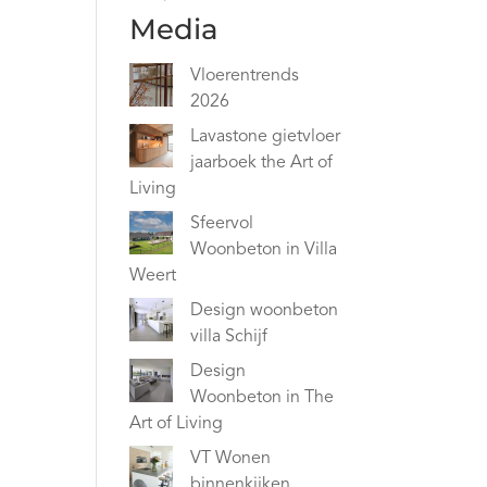
Media
Vloerentrends
2026
Lavastone gietvloer
jaarboek the Art of
Living
Sfeervol
Woonbeton in Villa
Weert
Design woonbeton
villa Schijf
Design
Woonbeton in The
Art of Living
VT Wonen
binnenkijken