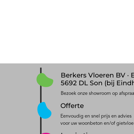
Berkers Vloeren BV · E
5692 DL Son (bij Eind
Bezoek onze showroom op afspra
Offerte
Eenvoudig en snel prijs en advies
voor uw woonbeton en/of gietvloe