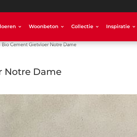
loeren
Woonbeton
Collectie
Inspiratie
»
Bio Cement Gietvloer Notre Dame
er Notre Dame