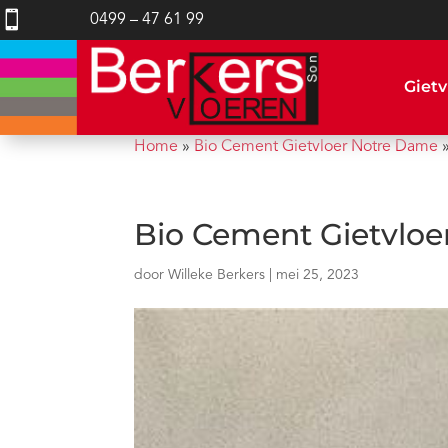

0499 – 47 61 99
Gietv
Home
»
Bio Cement Gietvloer Notre Dame
Bio Cement Gietvlo
door
Willeke Berkers
|
mei 25, 2023