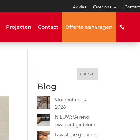
Advies
Over ons
Contact
Projecten
Contact
Offerte aanvragen
Zoeken
Blog
Vloerentrends
2026
NIEUW: Sereno
kwartsiet gietvloer
Lavastone gietvloer