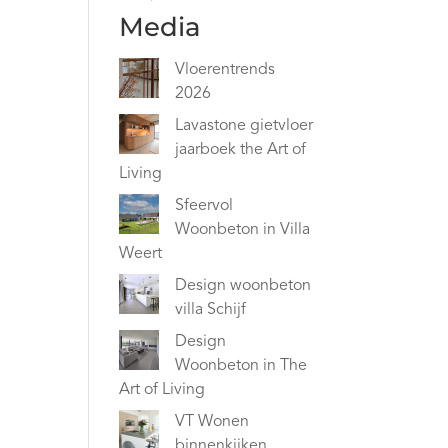
Media
Vloerentrends
2026
Lavastone gietvloer
jaarboek the Art of
Living
Sfeervol
Woonbeton in Villa
Weert
Design woonbeton
villa Schijf
Design
Woonbeton in The
Art of Living
VT Wonen
binnenkijken