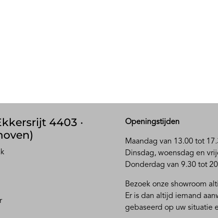
kkersrijt 4403 ·
Openingstijden
hoven)
Maandag van 13.00 tot 17.
ak
D
insdag, woensdag en vrij
Donderdag van 9.30 tot 20
Bezoek onze showroom alti
Er is dan altijd iemand aa
r
gebaseerd op uw situatie