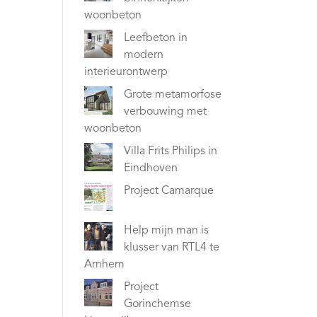
woonbeton
Leefbeton in
modern
interieurontwerp
Grote metamorfose
verbouwing met
woonbeton
Villa Frits Philips in
Eindhoven
Project Camarque
Help mijn man is
klusser van RTL4 te
Arnhem
Project
Gorinchemse