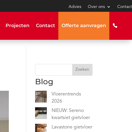
Advies
Over ons
Contact
Projecten
Contact
Offerte aanvragen
Zoeken
Blog
Vloerentrends
2026
NIEUW: Sereno
kwartsiet gietvloer
Lavastone gietvloer