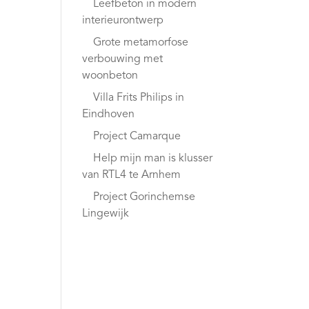
woonbeton
Leefbeton in
modern
interieurontwerp
Grote metamorfose
verbouwing met
woonbeton
Villa Frits Philips in
Eindhoven
Project Camarque
Help mijn man is
klusser van RTL4 te
Arnhem
Project
Gorinchemse