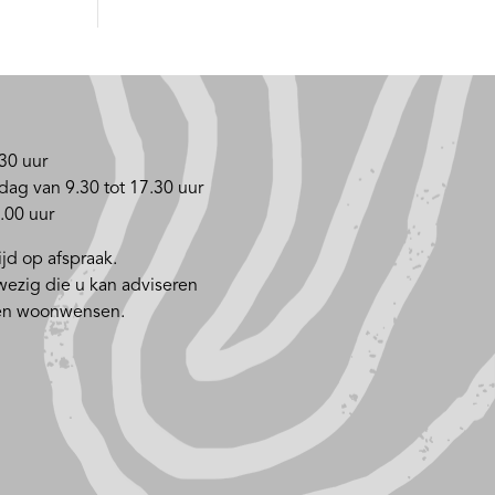
30 uur
dag van 9.30 tot 17.30 uur
.00 uur
jd op afspraak.
nwezig die u kan adviseren
 en woonwensen.