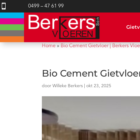

0499 – 47 61 99
Gietv
Home
»
Bio Cement Gietvloer | Berkers Vlo
Bio Cement Gietvloer
door
Willeke Berkers
|
okt 23, 2025