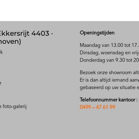
kkersrijt 4403 ·
Openingstijden
hoven)
Maandag van 13.00 tot 17.
ak
D
insdag, woensdag en vrij
Donderdag van 9.30 tot 20
Bezoek onze showroom alti
Er is dan altijd iemand aa
r
gebaseerd op uw situatie