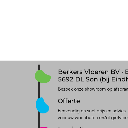
Berkers Vloeren BV · E
5692 DL Son (bij Eind
Bezoek onze showroom op afspra
Offerte
Eenvoudig en snel prijs en advies
voor uw woonbeton en/of gietvloe