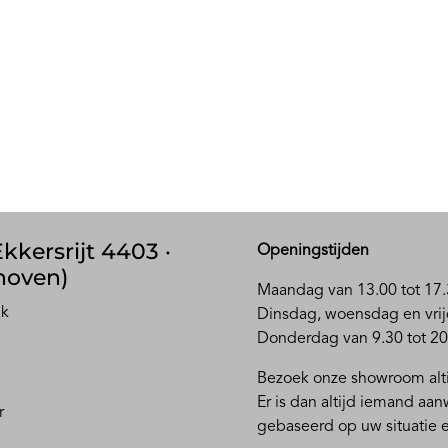
kkersrijt 4403 ·
Openingstijden
hoven)
Maandag van 13.00 tot 17.
ak
D
insdag, woensdag en vrij
Donderdag van 9.30 tot 20
Bezoek onze showroom alti
Er is dan altijd iemand aa
r
gebaseerd op uw situatie