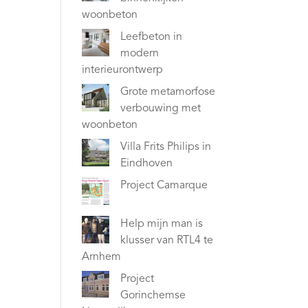
woonbeton
Leefbeton in
modern
interieurontwerp
Grote metamorfose
verbouwing met
woonbeton
Villa Frits Philips in
Eindhoven
Project Camarque
Help mijn man is
klusser van RTL4 te
Arnhem
Project
Gorinchemse