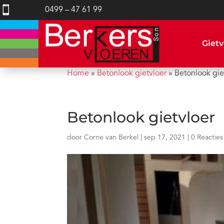

0499 – 47 61 99
Gietv
Home
»
Betonlook gietvloer
»
Betonlook gie
Betonlook gietvloer
door
Corne van Berkel
|
sep 17, 2021
|
0 Reacties