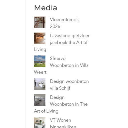
Media
Vloerentrends
2026
Lavastone gietvloer
jaarboek the Art of
Living
Sfeervol
Woonbeton in Villa
Weert
Design woonbeton
villa Schijf
Design
Woonbeton in The
Art of Living
VT Wonen
binnenkijken