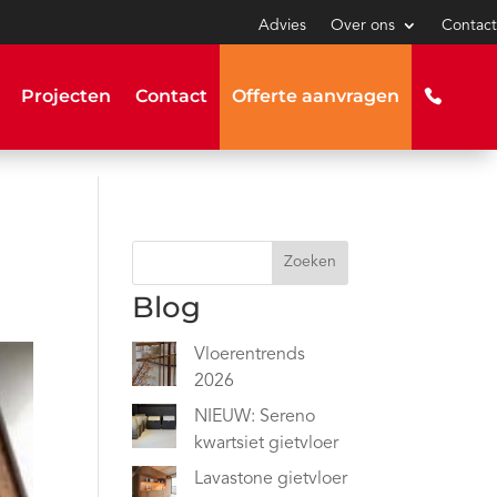
Advies
Over ons
Contact
Projecten
Contact
Offerte aanvragen
Zoeken
Blog
Vloerentrends
2026
NIEUW: Sereno
kwartsiet gietvloer
Lavastone gietvloer