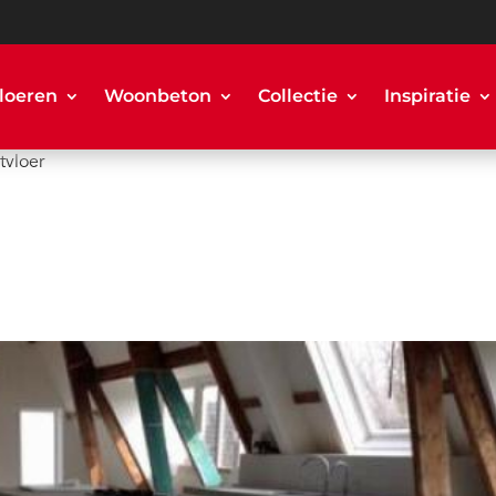
loeren
Woonbeton
Collectie
Inspiratie
tvloer