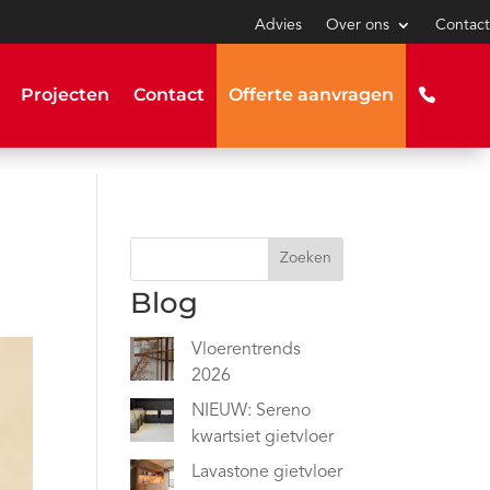
Advies
Over ons
Contact
Projecten
Contact
Offerte aanvragen
Zoeken
Blog
Vloerentrends
2026
NIEUW: Sereno
kwartsiet gietvloer
Lavastone gietvloer