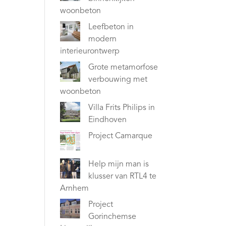
woonbeton
Leefbeton in
modern
interieurontwerp
Grote metamorfose
verbouwing met
woonbeton
Villa Frits Philips in
Eindhoven
Project Camarque
Help mijn man is
klusser van RTL4 te
Arnhem
Project
Gorinchemse