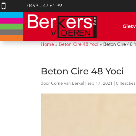

0499 – 47 61 99
Gietv
Home
»
Beton Cire 48 Yoci
»
Beton Cire 48 
Beton Cire 48 Yoci
door
Corne van Berkel
|
sep 17, 2021
|
0 Reacties