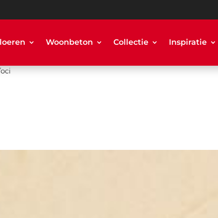
loeren
Woonbeton
Collectie
Inspiratie
Yoci