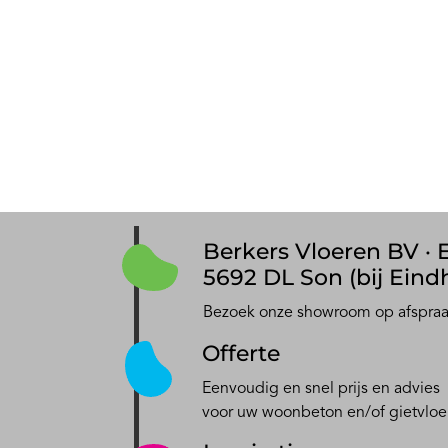
Berkers Vloeren BV · E
5692 DL Son (bij Eind
Bezoek onze showroom op afspra
Offerte
Eenvoudig en snel prijs en advies
voor uw woonbeton en/of gietvloe