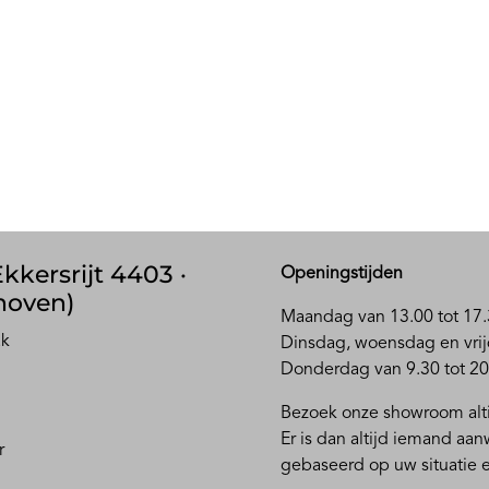
kkersrijt 4403 ·
Openingstijden
hoven)
Maandag van 13.00 tot 17.
ak
D
insdag, woensdag en vrij
Donderdag van 9.30 tot 20
Bezoek onze showroom alti
Er is dan altijd iemand aa
r
gebaseerd op uw situatie