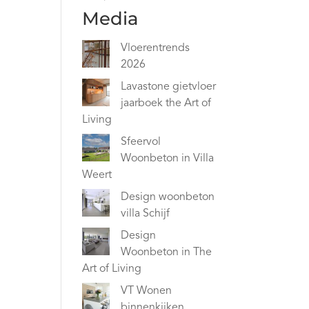
Media
Vloerentrends
2026
Lavastone gietvloer
jaarboek the Art of
Living
Sfeervol
Woonbeton in Villa
Weert
Design woonbeton
villa Schijf
Design
Woonbeton in The
Art of Living
VT Wonen
binnenkijken