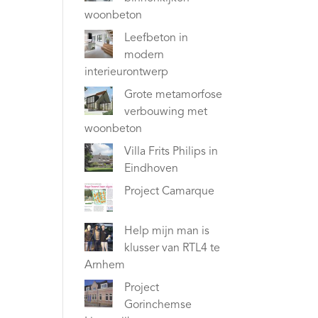
woonbeton
Leefbeton in
modern
interieurontwerp
Grote metamorfose
verbouwing met
woonbeton
Villa Frits Philips in
Eindhoven
Project Camarque
Help mijn man is
klusser van RTL4 te
Arnhem
Project
Gorinchemse