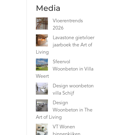
Media
Vloerentrends
2026
Lavastone gietvloer
jaarboek the Art of
Living
Sfeervol
Woonbeton in Villa
Weert
Design woonbeton
villa Schijf
Design
Woonbeton in The
Art of Living
VT Wonen
binnenkijken