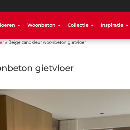
loeren
Woonbeton
Collectie
Inspiratie
er
»
Beige zandkleur woonbeton gietvloer
nbeton gietvloer