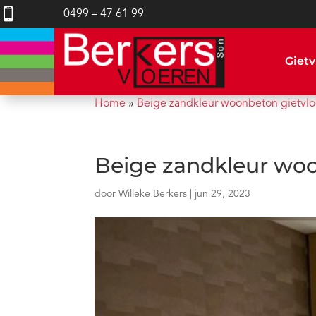

0499 – 47 61 99
Gietv
Home
»
Beige zandkleur woonbeton gietvlo
Beige zandkleur woo
door
Willeke Berkers
|
jun 29, 2023