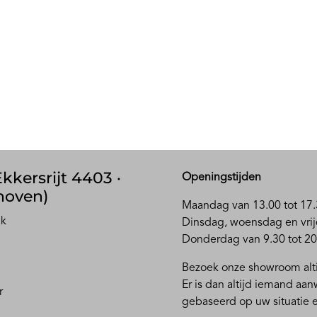
kkersrijt 4403 ·
Openingstijden
hoven)
Maandag van 13.00 tot 17.
ak
D
insdag, woensdag en vrij
Donderdag van 9.30 tot 20
Bezoek onze showroom alti
Er is dan altijd iemand aa
r
gebaseerd op uw situatie