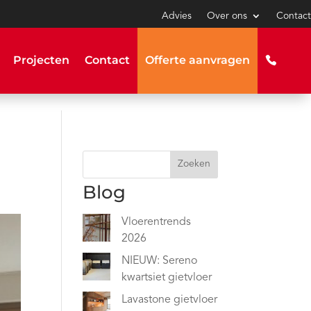
Advies
Over ons
Contact
Projecten
Contact
Offerte aanvragen
Zoeken
Blog
Vloerentrends
2026
NIEUW: Sereno
kwartsiet gietvloer
Lavastone gietvloer