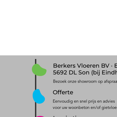
Berkers Vloeren BV · E
5692 DL Son (bij Eind
Bezoek onze showroom op afspra
Offerte
Eenvoudig en snel prijs en advies
voor uw woonbeton en/of gietvloe