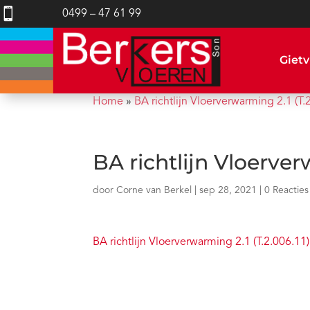

0499 – 47 61 99
Gietv
Home
»
BA richtlijn Vloerverwarming 2.1 (T.
BA richtlijn Vloerver
door
Corne van Berkel
|
sep 28, 2021
|
0 Reacties
BA richtlijn Vloerverwarming 2.1 (T.2.006.11)