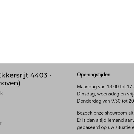
kkersrijt 4403 ·
Openingstijden
hoven)
Maandag van 13.00 tot 17.
ak
D
insdag, woensdag en vrij
Donderdag van 9.30 tot 20
Bezoek onze showroom alti
Er is dan altijd iemand aa
r
gebaseerd op uw situatie