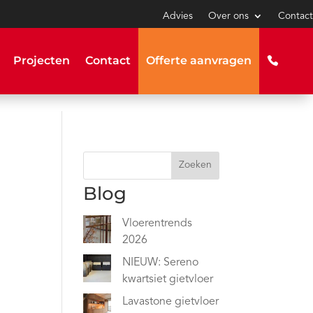
Advies
Over ons
Contact
Projecten
Contact
Offerte aanvragen
Zoeken
Blog
Vloerentrends
2026
NIEUW: Sereno
kwartsiet gietvloer
Lavastone gietvloer