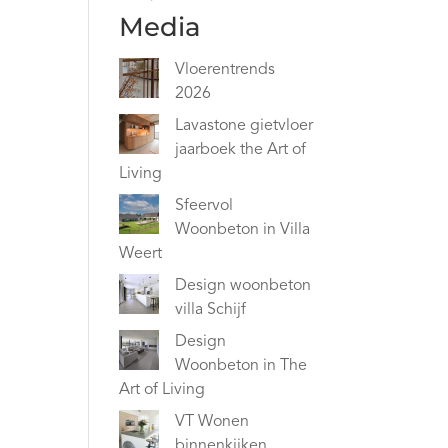
Media
Vloerentrends
2026
Lavastone gietvloer
jaarboek the Art of
Living
Sfeervol
Woonbeton in Villa
Weert
Design woonbeton
villa Schijf
Design
Woonbeton in The
Art of Living
VT Wonen
binnenkijken