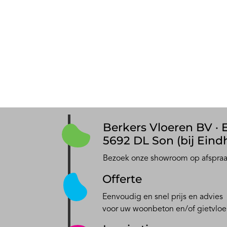
Berkers Vloeren BV · E
5692 DL Son (bij Eind
Bezoek onze showroom op afspra
Offerte
Eenvoudig en snel prijs en advies
voor uw woonbeton en/of gietvloe