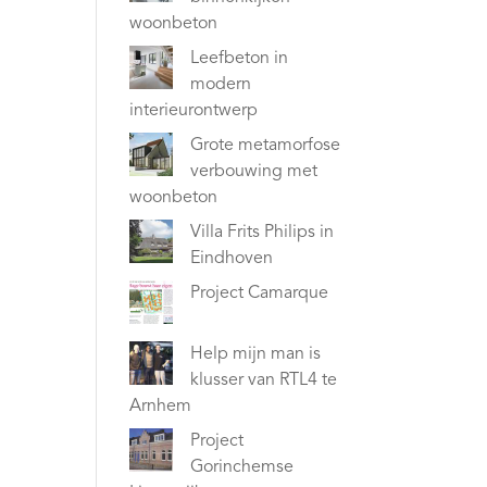
woonbeton
Leefbeton in
modern
interieurontwerp
Grote metamorfose
verbouwing met
woonbeton
Villa Frits Philips in
Eindhoven
Project Camarque
Help mijn man is
klusser van RTL4 te
Arnhem
Project
Gorinchemse