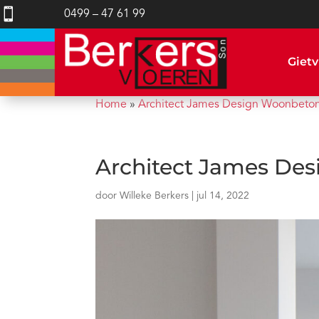

0499 – 47 61 99
Gietv
Home
»
Architect James Design Woonbeto
Architect James De
door
Willeke Berkers
|
jul 14, 2022