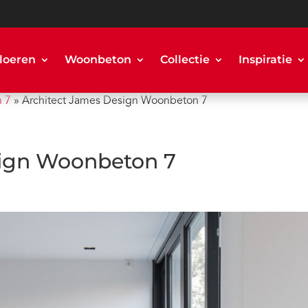
loeren
Woonbeton
Collectie
Inspiratie
n 7
»
Architect James Design Woonbeton 7
sign Woonbeton 7