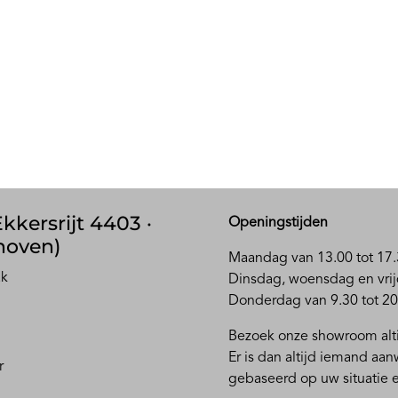
kkersrijt 4403 ·
Openingstijden
hoven)
Maandag van 13.00 tot 17.
ak
D
insdag, woensdag en vrij
Donderdag van 9.30 tot 20
Bezoek onze showroom alti
Er is dan altijd iemand aa
r
gebaseerd op uw situatie