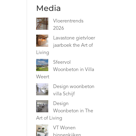
Media
Vloerentrends
2026
Lavastone gietvloer
jaarboek the Art of
Living
Sfeervol
Woonbeton in Villa
Weert
Design woonbeton
villa Schijf
Design
Woonbeton in The
Art of Living
VT Wonen
binnenkijken