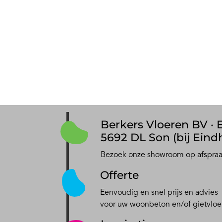
Berkers Vloeren BV · E
5692 DL Son (bij Eind
Bezoek onze showroom op afspra
Offerte
Eenvoudig en snel prijs en advies
voor uw woonbeton en/of gietvloe