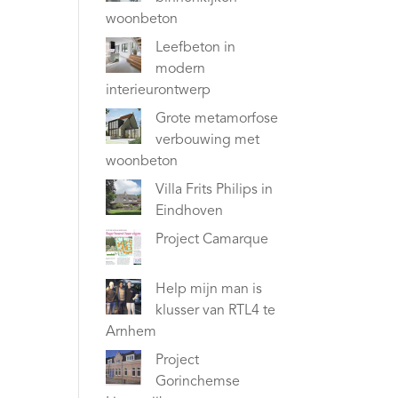
woonbeton
Leefbeton in
modern
interieurontwerp
Grote metamorfose
verbouwing met
woonbeton
Villa Frits Philips in
Eindhoven
Project Camarque
Help mijn man is
klusser van RTL4 te
Arnhem
Project
Gorinchemse