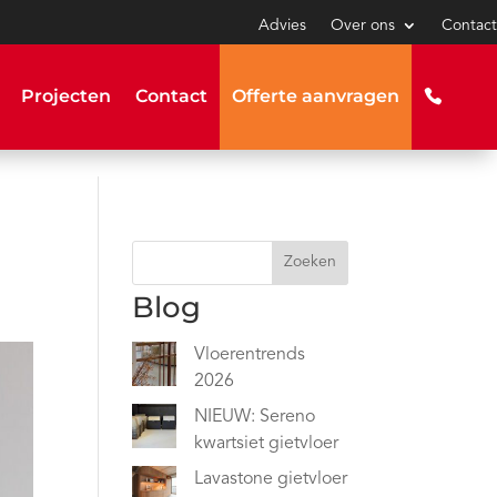
Advies
Over ons
Contact
Projecten
Contact
Offerte aanvragen
Zoeken
Blog
Vloerentrends
2026
NIEUW: Sereno
kwartsiet gietvloer
Lavastone gietvloer