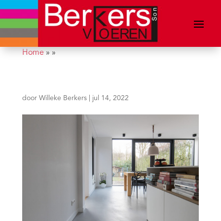
Home
»
»
door
Willeke Berkers
|
jul 14, 2022