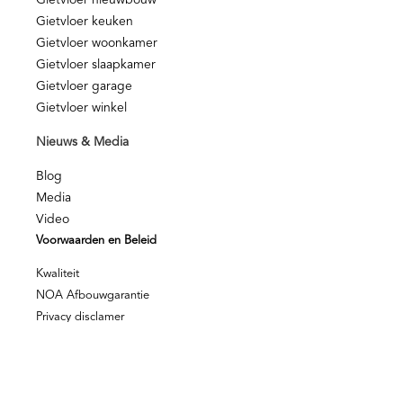
Gietvloer nieuwbouw
Gietvloer keuken
Gietvloer woonkamer
Gietvloer slaapkamer
Gietvloer garage
Gietvloer winkel
Nieuws & Media
Blog
Media
Video
Voorwaarden en Beleid
Kwaliteit
NOA Afbouwgarantie
Privacy disclamer
Privacy beleid
© Berkers Vloeren – Alle rechten voorbehouden