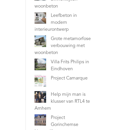
woonbeton
Leefbeton in
modern
interieurontwerp
Grote metamorfose
verbouwing met
woonbeton
Villa Frits Philips in
Eindhoven
Project Camarque
Help mijn man is
klusser van RTL4 te
Arnhem
Project
Gorinchemse