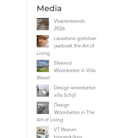
Media
Vloerentrends
2026
Lavastone gietvloer
jaarboek the Art of
Living
Sfeervol
Woonbeton in Villa
Weert
Design woonbeton
villa Schijf
Design
Woonbeton in The
Art of Living
VT Wonen
binnenkijken