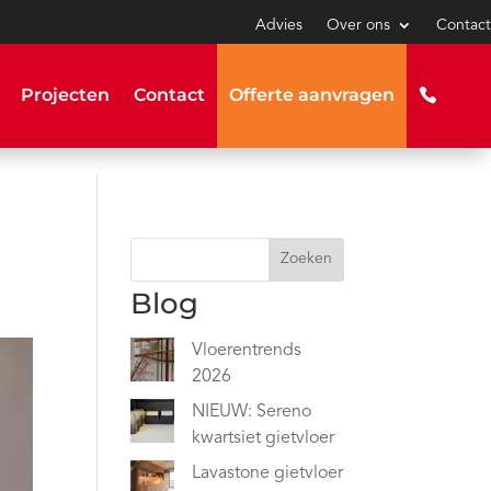
Advies
Over ons
Contact
Projecten
Contact
Offerte aanvragen
Zoeken
Blog
Vloerentrends
2026
NIEUW: Sereno
kwartsiet gietvloer
Lavastone gietvloer