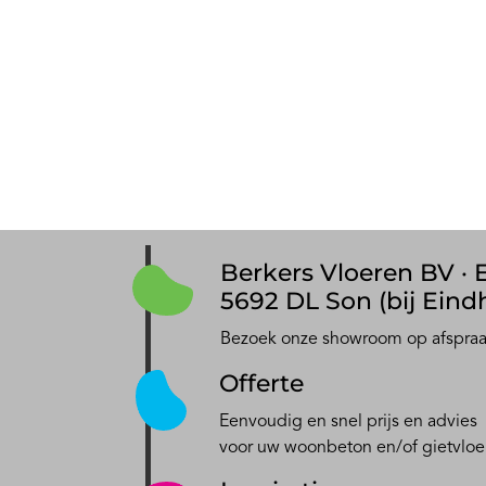
Berkers Vloeren BV · E
5692 DL Son (bij Eind
Bezoek onze showroom op afspra
Offerte
Eenvoudig en snel prijs en advies
voor uw woonbeton en/of gietvloe