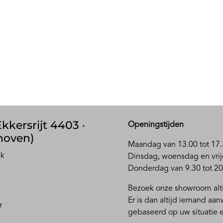
kkersrijt 4403 ·
Openingstijden
hoven)
Maandag van 13.00 tot 17.
ak
D
insdag, woensdag en vrij
Donderdag van 9.30 tot 20
Bezoek onze showroom alti
Er is dan altijd iemand aa
r
gebaseerd op uw situatie