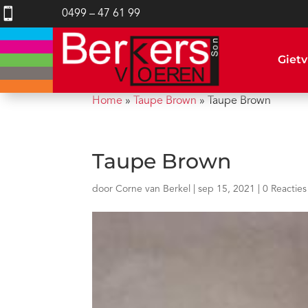

0499 – 47 61 99
Gietv
Home
»
Taupe Brown
»
Taupe Brown
Taupe Brown
door
Corne van Berkel
|
sep 15, 2021
|
0 Reacties